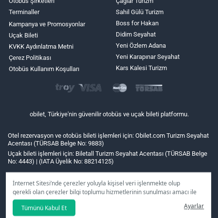
Otobüs Şirketleri
Çağlar Turizm
Terminaller
Sahil Gülü Turizm
Boss for Hakan
Kampanya ve Promosyonlar
Didim Seyahat
Uçak Bileti
Yeni Özlem Adana
KVKK Aydınlatma Metni
Yeni Karapınar Seyahat
Çerez Politikası
Kars Kalesi Turizm
Otobüs Kullanım Koşulları
obilet, Türkiye'nin güvenilir otobüs ve uçak bileti platformu.
Otel rezervasyon ve otobüs bileti işlemleri için: Obilet.com Turizm Seyahat
Acentası (TÜRSAB Belge No: 9883)
Uçak bileti işlemleri için: Biletall Turizm Seyahat Acentası (TÜRSAB Belge
No: 4443) | (IATA Üyelik No: 88214125)
İnternet Sitesi’nde çerezler yoluyla kişisel veri işlenmekte olup
gerekli olan çerezler bilgi toplumu hizmetlerinin sunulması amacı ile
kullanılmaktadır. Tercihleriniz doğrultusunda size özel
Ayarlar
Tümünü Kabul Et
kişiselleştirilmiş çerezleri ve özel kampanyaları
reddet
seçeneğine