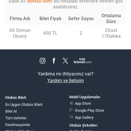
Satın Al:
biletall.com
! Bu rotadaki seferlere hemen göz
atabilirsiniz.
Ortalama
Firma Adı
Bilet Fiyatı
Sefer Sayısı
Süre
Ali Osman
2Saat
450 TL
2
Ulusoy
17Dakika
Yardıma mı ihtiyacınız var?
Yardım ve İletişim
Mobil Uygulamalar
Otobüs Bileti
App Store
En Uygun Otobüs Bileti
Google Play Store
Bilet Al
App Gallery
Tüm Seferler
Destinasyonlar
Otobüs Şirketleri