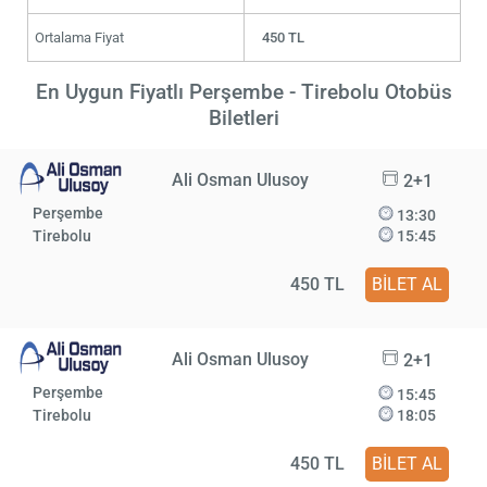
Ortalama Fiyat
450 TL
En Uygun Fiyatlı Perşembe - Tirebolu Otobüs
Biletleri
Ali Osman Ulusoy
2+1
Perşembe
13:30
Tirebolu
15:45
450 TL
BİLET AL
Ali Osman Ulusoy
2+1
Perşembe
15:45
Tirebolu
18:05
450 TL
BİLET AL