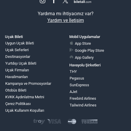
Yardıma mı ihtiyacınız var?
Yardım ve İletişim
Uçak Bileti
Mobil Uygulamalar
Uygun Uçak Bileti
App Store
Uçak Seferleri
Google Play Store
Destinasyonlar
App Gallery
Yurtdışı Uçak Bileti
Havayolu Şirketleri
Uçak Firmaları
THY
Havalimanları
Pegasus
Kampanya ve Promosyonlar
SunExpress
Otobüs Bileti
AJet
KVKK Aydınlatma Metni
Freebird Airlines
Çerez Politikası
Tailwind Airlines
Uçak Kullanım Koşulları