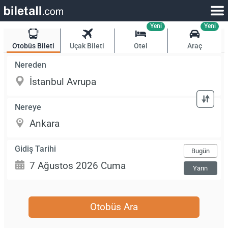
Yeni
Yeni
Otobüs Bileti
Uçak Bileti
Otel
Araç
Nereden
Nereye
Gidiş Tarihi
Bugün
Yarın
Otobüs Ara