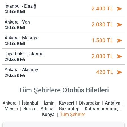
İstanbul - Elazığ
2.400 TL
Otobüs Bileti
Ankara - Van
2.030 TL
Otobüs Bileti
Ankara - Malatya
1.500 TL
Otobüs Bileti
Diyarbakır - İstanbul
2.000 TL
Otobüs Bileti
Ankara - Aksaray
420 TL
Otobüs Bileti
Tüm Şehirlere Otobüs Biletleri
Ankara
İstanbul
İzmir
Kayseri
Diyarbakır
Antalya
Mersin
Bursa
Adana
Gaziantep
Kahramanmaraş
Konya
Tüm Şehirler