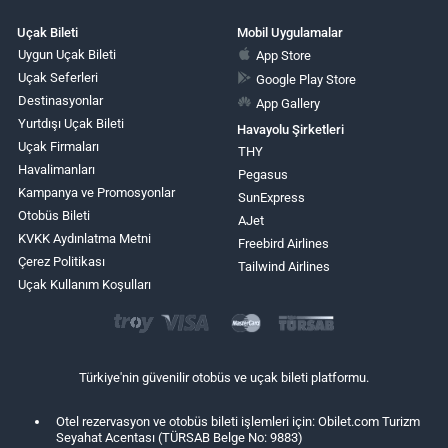
Uçak Bileti
Mobil Uygulamalar
Uygun Uçak Bileti
App Store
Uçak Seferleri
Google Play Store
Destinasyonlar
App Gallery
Yurtdışı Uçak Bileti
Havayolu Şirketleri
Uçak Firmaları
THY
Havalimanları
Pegasus
Kampanya ve Promosyonlar
SunExpress
Otobüs Bileti
AJet
KVKK Aydınlatma Metni
Freebird Airlines
Çerez Politikası
Tailwind Airlines
Uçak Kullanım Koşulları
Türkiye'nin güvenilir otobüs ve uçak bileti platformu.
Otel rezervasyon ve otobüs bileti işlemleri için: Obilet.com Turizm
Seyahat Acentası (TÜRSAB Belge No: 9883)