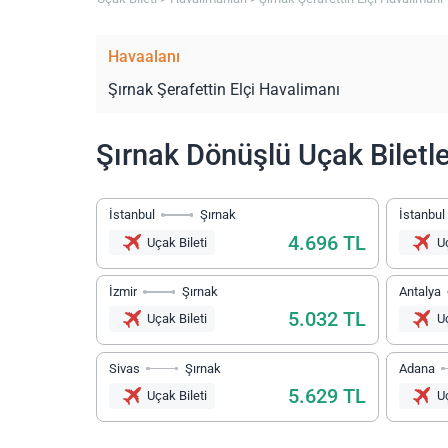
Havaalanı
Şırnak Şerafettin Elçi Havalimanı
Şırnak Dönüşlü Uçak Biletle
İstanbul
Şırnak
İstanbul
4.696 TL
Uçak Bileti
Uç
İzmir
Şırnak
Antalya
5.032 TL
Uçak Bileti
Uç
Sivas
Şırnak
Adana
5.629 TL
Uçak Bileti
Uç