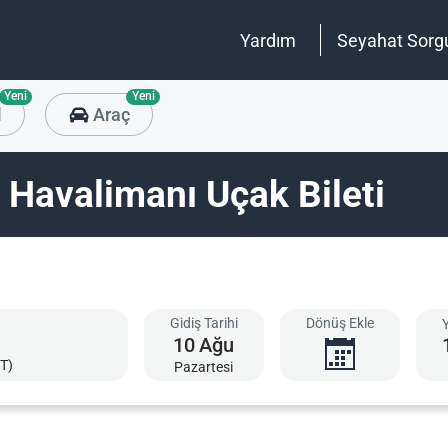
Yardım
Seyahat Sorg
Yeni
Yeni
l
Araç
i Havalimanı Uçak Bileti
Gidiş Tarihi
Dönüş Ekle
10
Ağu
T)
Pazartesi