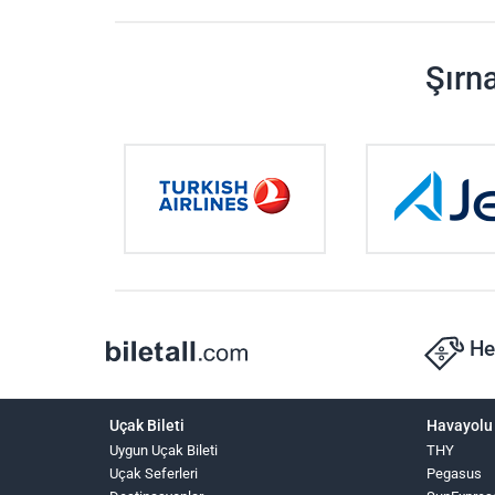
Şırn
He
Uçak Bileti
Havayolu 
Uygun Uçak Bileti
THY
Uçak Seferleri
Pegasus