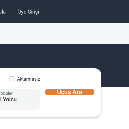
ula
Üye Girişi
Aktarmasız
Uçuş Ara
Yolcular
1 Yolcu