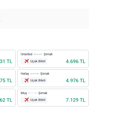
O
V
İstanbul
Şırnak
431 TL
4.696 TL
Uçak Bileti
Hatay
Şırnak
775 TL
4.976 TL
Uçak Bileti
Muş
Şırnak
662 TL
7.129 TL
Uçak Bileti