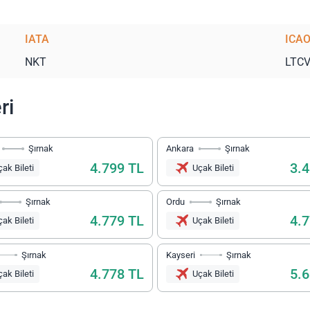
IATA
ICA
NKT
LTC
ri
Şırnak
Ankara
Şırnak
4.799 TL
3.
ak Bileti
Uçak Bileti
Şırnak
Ordu
Şırnak
4.779 TL
4.
ak Bileti
Uçak Bileti
Şırnak
Kayseri
Şırnak
4.778 TL
5.
ak Bileti
Uçak Bileti