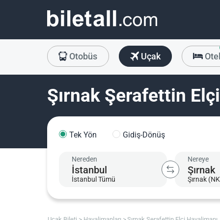
Otobüs
Uçak
Ote
Şırnak Şerafettin Elç
Tek Yön
Gidiş-Dönüş
Nereden
Nereye
İstanbul Tümü
Şırnak (NK
Uçak Bileti
Havalimanları
Şırnak Şerafettin Elçi Havalimanı