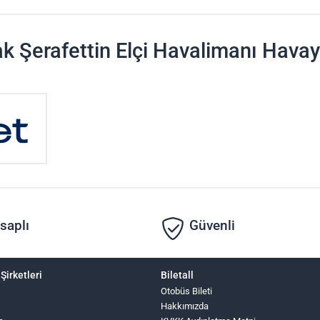
ak Şerafettin Elçi Havalimanı Havayo
saplı
Güvenli
Şirketleri
Biletall
Otobüs Bileti
Hakkımızda