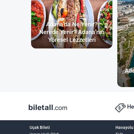
Adana’da Ne Yenir?
Nerede Yenir? Adana’nın
Yöresel Lezzetleri
Ada
He
Uçak Bileti
Havayolu 