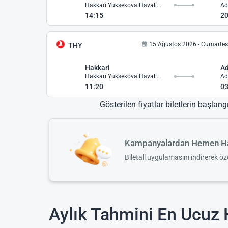
Hakkari Yüksekova Havalimanı
14:15
20
15 Ağustos 2026 - Cumartes
THY
Hakkari
A
Hakkari Yüksekova Havalimanı
11:20
03
Gösterilen fiyatlar biletlerin başlang
Kampanyalardan Hemen Ha
Biletall uygulamasını indirerek ö
Aylık Tahmini En Ucuz H