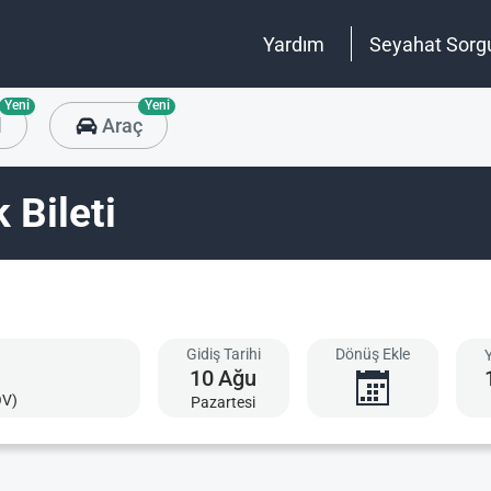
Yardım
Seyahat Sorg
Yeni
Yeni
l
Araç
 Bileti
Gidiş Tarihi
Dönüş Ekle
10
Ağu
OV)
Pazartesi