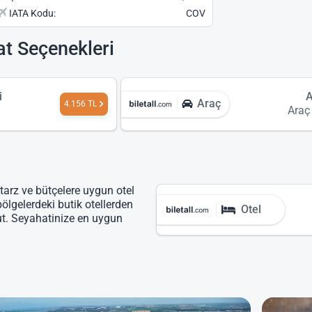
IATA Kodu:
COV
at Seçenekleri
i
Araç
4.156 TL
Araç
 tarz ve bütçelere uygun otel
bölgelerdeki butik otellerden
Otel
ut. Seyahatinize en uygun