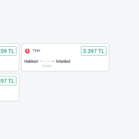
259 TL
3.397 TL
THY
Hakkari
İstanbul
Direkt
397 TL