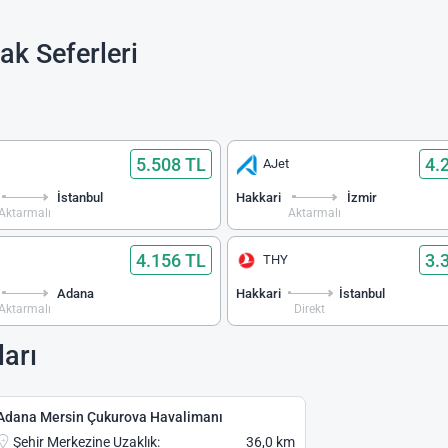
k Seferleri
5.508 TL
4.
AJet
İstanbul
Hakkari
İzmir
Aktarmalı
Aktarmalı
4.156 TL
3.
THY
Adana
Hakkari
İstanbul
Aktarmalı
Direkt
arı
Adana Mersin Çukurova Havalimanı
Şehir Merkezine Uzaklık:
36,0 km