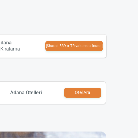
Adana
[Shared-589-tr-TR value not found]
 Kiralama
Adana Otelleri
Otel Ara