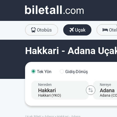
Otobüs
Uçak
Ote
Hakkari - Adana Uçak
Tek Yön
Gidiş-Dönüş
Nereden
Nereye
Hakkari (YKO)
Adana (C
Uçak Bileti
Adana
Hakkari - Adana