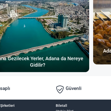
Ada
na Gezilecek Yerler, Adana da Nereye
Gidilir?
saplı
Güvenli
Şirketleri
Biletall