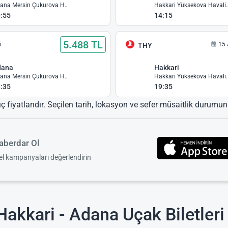
Adana Mersin Çukurova Havalimanı
Hakkari Yüks
:55
14:15
5.488 TL
i
15 
THY
dana
Hakkari
Adana Mersin Çukurova Havalimanı
Hakkari Yüks
:35
19:35
ıç fiyatlarıdır. Seçilen tarih, lokasyon ve sefer müsaitlik durumuna
berdar Ol
zel kampanyaları değerlendirin
akkari - Adana Uçak Biletleri