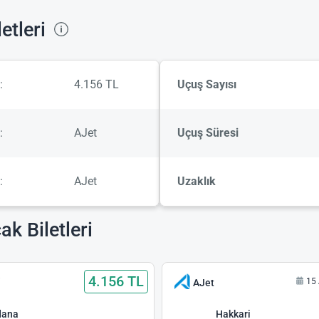
etleri
:
4.156 TL
Uçuş Sayısı
:
AJet
Uçuş Süresi
:
AJet
Uzaklık
k Biletleri
4.156 TL
i
15 
AJet
dana
Hakkari