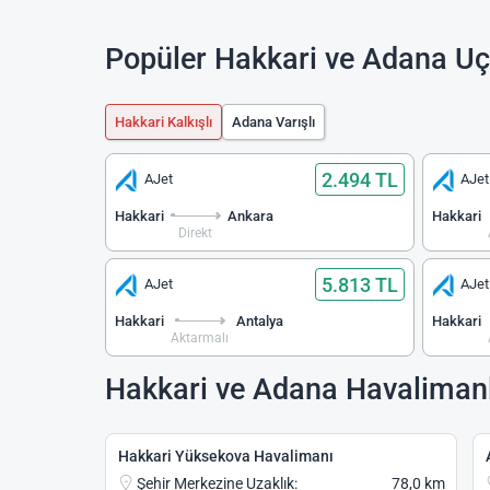
Popüler Hakkari ve Adana Uça
Hakkari Kalkışlı
Adana Varışlı
2.494 TL
AJet
AJet
Hakkari
Ankara
Hakkari
Direkt
5.813 TL
AJet
AJet
Hakkari
Antalya
Hakkari
Aktarmalı
Hakkari ve Adana Havalimanl
Hakkari Yüksekova Havalimanı
Şehir Merkezine Uzaklık:
78,0 km