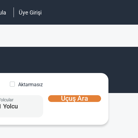
ula
Üye Girişi
Aktarmasız
Uçuş Ara
Yolcular
1 Yolcu