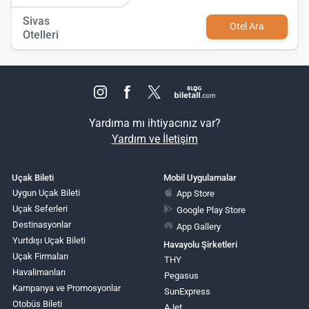
Sivas
Otel Ara
Otelleri
Yardıma mı ihtiyacınız var?
Yardım ve İletişim
Uçak Bileti
Mobil Uygulamalar
Uygun Uçak Bileti
App Store
Uçak Seferleri
Google Play Store
Destinasyonlar
App Gallery
Yurtdışı Uçak Bileti
Havayolu Şirketleri
Uçak Firmaları
THY
Havalimanları
Pegasus
Kampanya ve Promosyonlar
SunExpress
Otobüs Bileti
AJet