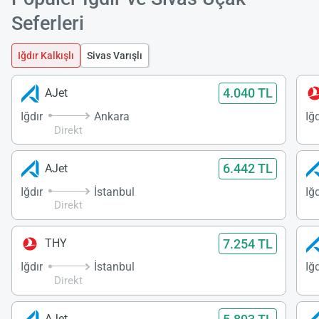
Seferleri
Iğdır Kalkışlı
Sivas Varışlı
4.040 TL
AJet
Iğdır
Ankara
Iğd
Direkt
6.442 TL
AJet
Iğdır
İstanbul
Iğd
Direkt
7.254 TL
THY
Iğdır
İstanbul
Iğd
Direkt
AJet