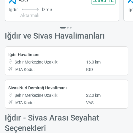
5.893 TL
Iğdır
İzmir
Iğd
Aktarmalı
Iğdır ve Sivas Havalimanları
Iğdır Havalimanı
Şehir Merkezine Uzaklık:
16,0 km
IATA Kodu:
IGD
Sivas Nuri Demirağ Havalimanı
Şehir Merkezine Uzaklık:
22,0 km
IATA Kodu:
VAS
Iğdır - Sivas Arası Seyahat
Seçenekleri