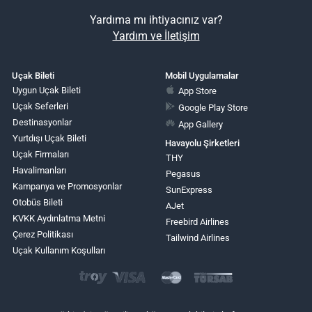
Yardıma mı ihtiyacınız var?
Yardım ve İletişim
Uçak Bileti
Mobil Uygulamalar
Uygun Uçak Bileti
App Store
Uçak Seferleri
Google Play Store
Destinasyonlar
App Gallery
Yurtdışı Uçak Bileti
Havayolu Şirketleri
Uçak Firmaları
THY
Havalimanları
Pegasus
Kampanya ve Promosyonlar
SunExpress
Otobüs Bileti
AJet
KVKK Aydınlatma Metni
Freebird Airlines
Çerez Politikası
Tailwind Airlines
Uçak Kullanım Koşulları