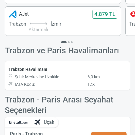
4.879 TL
AJet
Trabzon
İzmir
Tr
Aktarmalı
Trabzon ve Paris Havalimanları
Trabzon Havalimanı
Şehir Merkezine Uzaklık:
6,0 km
IATA Kodu:
TZX
Trabzon - Paris Arası Seyahat
Seçenekleri
Uçak
Paris - Trabzon