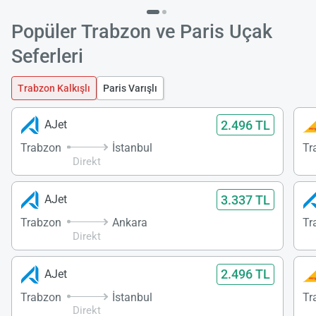
Popüler Trabzon ve Paris Uçak
Seferleri
Trabzon Kalkışlı
Paris Varışlı
2.496 TL
AJet
Trabzon
İstanbul
Tr
Direkt
3.337 TL
AJet
Trabzon
Ankara
Tr
Direkt
2.496 TL
AJet
Trabzon
İstanbul
Tr
Direkt