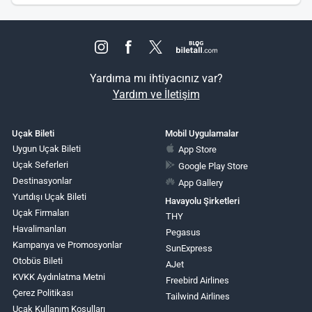
Yardıma mı ihtiyacınız var?
Yardım ve İletişim
Uçak Bileti
Mobil Uygulamalar
Uygun Uçak Bileti
App Store
Uçak Seferleri
Google Play Store
Destinasyonlar
App Gallery
Yurtdışı Uçak Bileti
Havayolu Şirketleri
Uçak Firmaları
THY
Havalimanları
Pegasus
Kampanya ve Promosyonlar
SunExpress
Otobüs Bileti
AJet
KVKK Aydınlatma Metni
Freebird Airlines
Çerez Politikası
Tailwind Airlines
Uçak Kullanım Koşulları