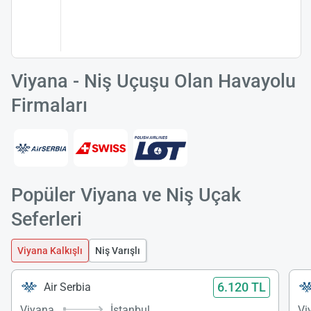
Viyana - Niş Uçuşu Olan Havayolu
Firmaları
Popüler Viyana ve Niş Uçak
Seferleri
Viyana Kalkışlı
Niş Varışlı
6.120 TL
Air Serbia
Viyana
İstanbul
Vi