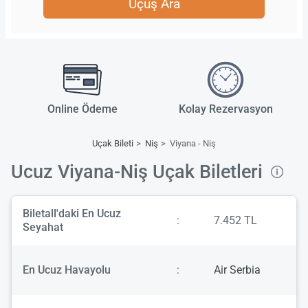
Uçuş Ara
Online Ödeme
Kolay Rezervasyon
Uçak Bileti
Niş
Viyana - Niş
Ucuz Viyana-Niş Uçak Biletleri
Biletall'daki En Ucuz
:
7.452 TL
Seyahat
En Ucuz Havayolu
:
Air Serbia