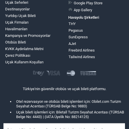
Uçak Seferleri
Google Play Store
Destinasyonlar
App Gallery
Yurtdışı Uçak Bileti
Havayolu Şirketleri
Uçak Firmaları
THY
Havalimanları
Pegasus
Kampanya ve Promosyonlar
SunExpress
Otobüs Bileti
AJet
KVKK Aydınlatma Metni
Freebird Airlines
Çerez Politikası
Tailwind Airlines
Uçak Kullanım Koşulları
Türkiye'nin güvenilir otobüs ve uçak bileti platformu.
Otel rezervasyon ve otobüs bileti işlemleri için: Obilet.com Turizm
Seyahat Acentası (TÜRSAB Belge No: 9883)
Uçak bileti işlemleri için: Biletall Turizm Seyahat Acentası (TÜRSAB
Belge No: 4443) | (IATA Üyelik No: 88214125)