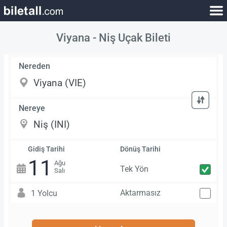
Viyana - Niş Uçak Bileti
Nereden
Nereye
Gidiş Tarihi
Dönüş Tarihi
11
Ağu
Tek Yön
Salı
Aktarmasız
1 Yolcu