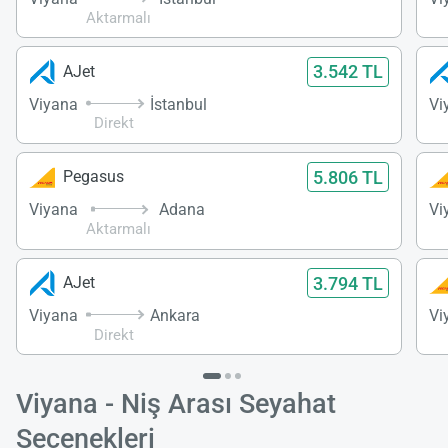
Aktarmalı
3.542 TL
AJet
Viyana
İstanbul
Vi
Direkt
5.806 TL
Pegasus
Viyana
Adana
Vi
Aktarmalı
3.794 TL
AJet
Viyana
Ankara
Vi
Direkt
Viyana - Niş Arası Seyahat
Seçenekleri