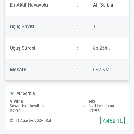
En Aktif Havayolu
:
Air Serbia
Uçuş Sayısı
:
1
Uçuş Süresi
:
8s 25dk
Mesafe
:
692 KM
Air Serbia
Viyana
Niş
Schwechat Havalimanı
Nis Havalimanı
09:30
17:55
7.452 TL
11 Ağustos 2026 - Salı