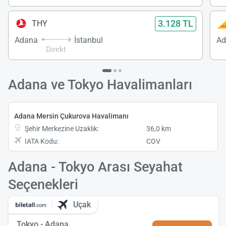
3.128 TL
THY
Adana
İstanbul
Ad
Direkt
Adana ve Tokyo Havalimanları
Adana Mersin Çukurova Havalimanı
Şehir Merkezine Uzaklık:
36,0 km
IATA Kodu:
COV
Adana - Tokyo Arası Seyahat
Seçenekleri
Uçak
Tokyo - Adana