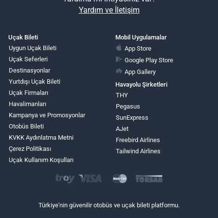
Yardım ve İletişim
Uçak Bileti
Mobil Uygulamalar
Uygun Uçak Bileti
App Store
Uçak Seferleri
Google Play Store
Destinasyonlar
App Gallery
Yurtdışı Uçak Bileti
Havayolu Şirketleri
Uçak Firmaları
THY
Havalimanları
Pegasus
Kampanya ve Promosyonlar
SunExpress
Otobüs Bileti
AJet
KVKK Aydınlatma Metni
Freebird Airlines
Çerez Politikası
Tailwind Airlines
Uçak Kullanım Koşulları
Türkiye'nin güvenilir otobüs ve uçak bileti platformu.