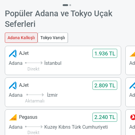
Popüler Adana ve Tokyo Uçak
Seferleri
Adana Kalkışlı
Tokyo Varışlı
1.936 TL
AJet
Adana
İstanbul
Ad
Direkt
2.809 TL
AJet
Adana
İzmir
Ad
Aktarmalı
2.240 TL
Pegasus
Adana
Kuzey Kıbrıs Türk Cumhuriyeti
Ad
Direkt