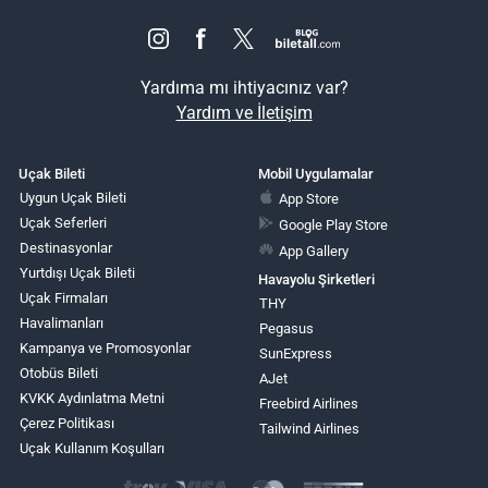
Yardıma mı ihtiyacınız var?
Yardım ve İletişim
Uçak Bileti
Mobil Uygulamalar
Uygun Uçak Bileti
App Store
Uçak Seferleri
Google Play Store
Destinasyonlar
App Gallery
Yurtdışı Uçak Bileti
Havayolu Şirketleri
Uçak Firmaları
THY
Havalimanları
Pegasus
Kampanya ve Promosyonlar
SunExpress
Otobüs Bileti
AJet
KVKK Aydınlatma Metni
Freebird Airlines
Çerez Politikası
Tailwind Airlines
Uçak Kullanım Koşulları