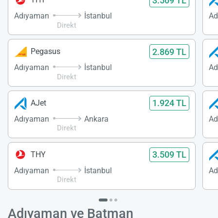
3.509 TL
Adıyaman
İstanbul
Ad
Direkt
2.869 TL
Pegasus
Adıyaman
İstanbul
Ad
Direkt
1.924 TL
AJet
Adıyaman
Ankara
Direkt
3.509 TL
THY
Adıyaman
İstanbul
Ad
Direkt
Adıyaman ve Batman