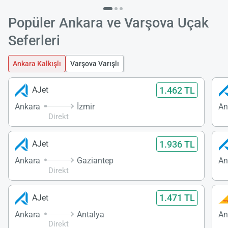
Popüler Ankara ve Varşova Uçak
Seferleri
Ankara Kalkışlı
Varşova Varışlı
1.462 TL
AJet
Ankara
İzmir
An
Direkt
1.936 TL
AJet
Ankara
Gaziantep
An
Direkt
1.471 TL
AJet
Ankara
Antalya
An
Direkt