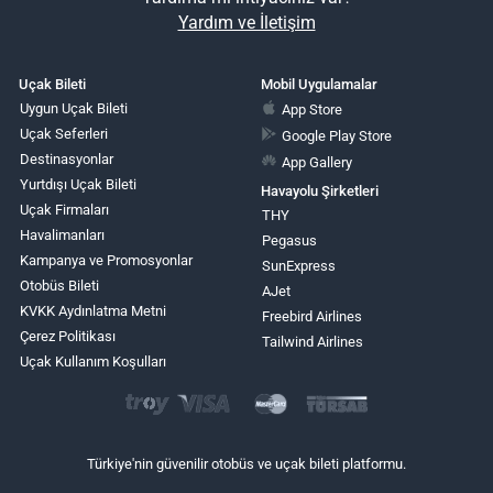
Yardım ve İletişim
Uçak Bileti
Mobil Uygulamalar
Uygun Uçak Bileti
App Store
Uçak Seferleri
Google Play Store
Destinasyonlar
App Gallery
Yurtdışı Uçak Bileti
Havayolu Şirketleri
Uçak Firmaları
THY
Havalimanları
Pegasus
Kampanya ve Promosyonlar
SunExpress
Otobüs Bileti
AJet
KVKK Aydınlatma Metni
Freebird Airlines
Çerez Politikası
Tailwind Airlines
Uçak Kullanım Koşulları
Türkiye'nin güvenilir otobüs ve uçak bileti platformu.