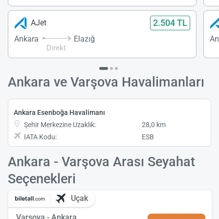
2.504 TL
AJet
Ankara
Elazığ
An
Direkt
Ankara ve Varşova Havalimanları
Ankara Esenboğa Havalimanı
Şehir Merkezine Uzaklık:
28,0 km
IATA Kodu:
ESB
Ankara - Varşova Arası Seyahat
Seçenekleri
Uçak
Varşova - Ankara