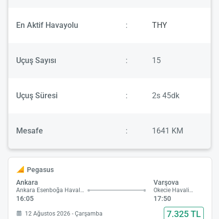
En Aktif Havayolu
:
THY
Uçuş Sayısı
:
15
Uçuş Süresi
:
2s 45dk
Mesafe
:
1641 KM
Pegasus
Ankara
Varşova
Ankara Esenboğa Havalimanı
Okecie Havalimanı
16:05
17:50
7.325 TL
12 Ağustos 2026 - Çarşamba