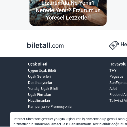
Erzurum’da Ne Yenir?
Nerede Yenir? Erzurum’un
Yöresel Lezzetleri
He
Uçak Bileti
Havayolu 
Uygun Uçak Bileti
THY
Uçak Seferleri
Pegasus
Destinasyonlar
SunExpres
Yurtdışı Uçak Bileti
AJet
Uçak Firmaları
Freebird Ai
Havalimanları
Tailwind Ai
Kampanya ve Promosyonlar
İnternet Sitesi’nde çerezler yoluyla kişisel veri işlenmekte olup gerekli olan 
hizmetlerinin sunulması amacı ile kullanılmaktadır. Tercihleriniz doğrultusu