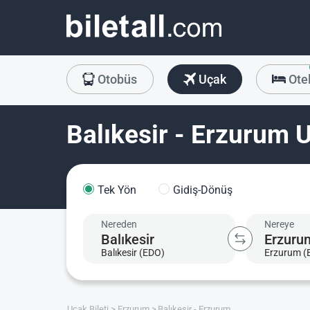
Otobüs
Uçak
Ote
Balıkesir - Erzurum U
Tek Yön
Gidiş-Dönüş
Nereden
Nereye
Balıkesir (EDO)
Erzurum (
Uçak Bileti
Erzurum
Balıkesir - Erzurum