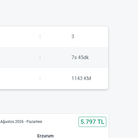
:
3
:
7s 45dk
:
1143 KM
5.797 TL
 Ağustos 2026 - Pazartesi
Erzurum