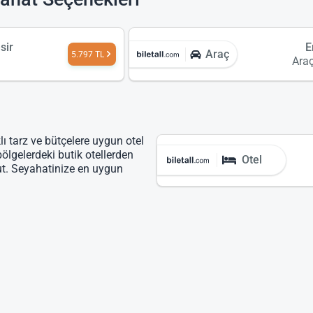
sir
E
Araç
5.797 TL
Ara
lı tarz ve bütçelere uygun otel
bölgelerdeki butik otellerden
Otel
ut. Seyahatinize en uygun