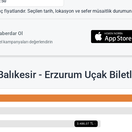
:50
ıç fiyatlarıdır. Seçilen tarih, lokasyon ve sefer müsaitlik durumuna
berdar Ol
zel kampanyaları değerlendirin
alıkesir - Erzurum Uçak Biletl