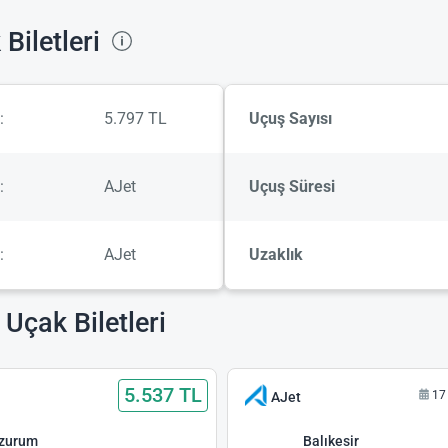
Biletleri
:
5.797 TL
Uçuş Sayısı
:
AJet
Uçuş Süresi
:
AJet
Uzaklık
Uçak Biletleri
5.537 TL
17
AJet
rzurum
Balıkesir