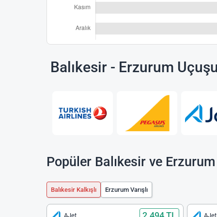
Balıkesir - Erzurum Uçuş
Popüler Balıkesir ve Erzurum
Balıkesir Kalkışlı
Erzurum Varışlı
2.494 TL
AJet
AJet