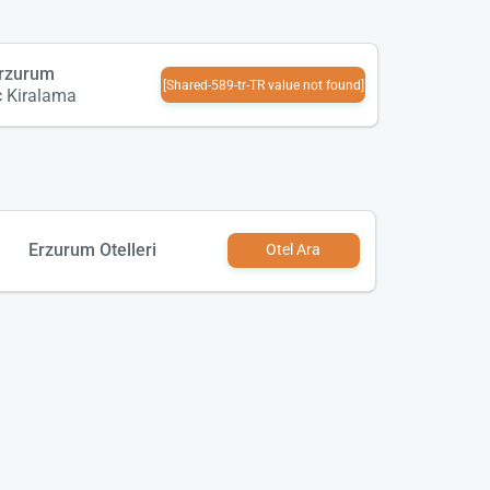
rzurum
[Shared-589-tr-TR value not found]
ç Kiralama
Erzurum Otelleri
Otel Ara