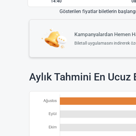
14:40
08
Gösterilen fiyatlar biletlerin başlang
Kampanyalardan Hemen Ha
Biletall uygulamasını indirerek ö
Aylık Tahmini En Ucuz B