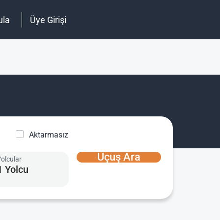
ula
Üye Girişi
Aktarmasız
Uçuş Ara
Yolcular
1 Yolcu