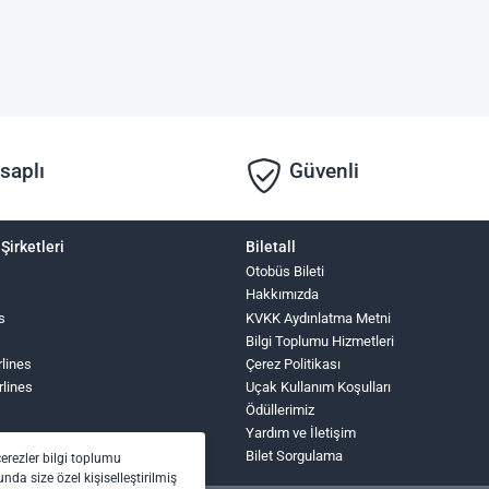
saplı
Güvenli
Şirketleri
Biletall
Otobüs Bileti
Hakkımızda
s
KVKK Aydınlatma Metni
Bilgi Toplumu Hizmetleri
rlines
Çerez Politikası
rlines
Uçak Kullanım Koşulları
Ödüllerimiz
Yardım ve İletişim
Bilet Sorgulama
çerezler bilgi toplumu
nda size özel kişiselleştirilmiş