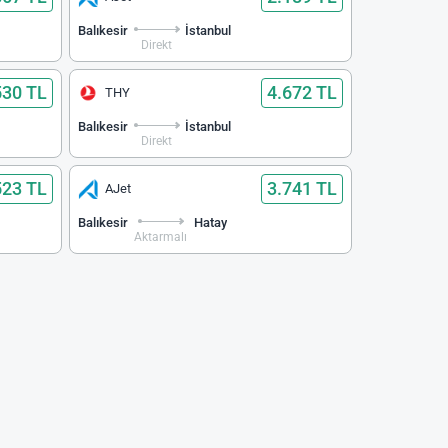
Balıkesir
İstanbul
Direkt
530 TL
4.672 TL
THY
Balıkesir
İstanbul
Direkt
523 TL
3.741 TL
AJet
Balıkesir
Hatay
Aktarmalı