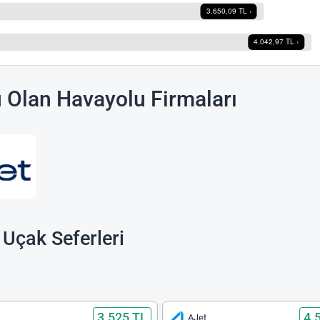
u Olan Havayolu Firmaları
 Uçak Seferleri
3.525 TL
4.
AJet