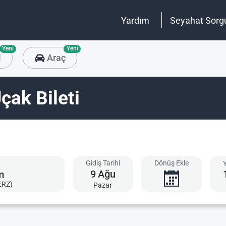
Yardım
Seyahat Sorg
Yeni
Yeni
l
Araç
çak Bileti
Gidiş Tarihi
Dönüş Ekle
9
Ağu
ERZ)
Pazar