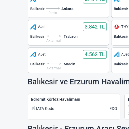
Balıkesir
Ankara
Balıkesir
Direkt
3.842 TL
AJet
THY
Balıkesir
Trabzon
Balıkesir
Aktarmalı
4.562 TL
AJet
AJet
Balıkesir
Mardin
Balıkesir
Aktarmalı
Balıkesir ve Erzurum Havalim
Edremit Körfez Havalimanı
IATA Kodu:
EDO
Balıkesir - Erzurum Arası Se