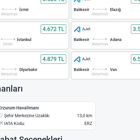
İzmir
Balıkesir
Elazığ
Aktarmalı
Aktarmalı
4.672 TL
3.
AJet
İstanbul
Balıkesir
Adana
Direkt
Aktarmalı
4.879 TL
6.
AJet
Diyarbakır
Balıkesir
Van
Aktarmalı
Aktarmalı
anları
Erzurum Havalimanı
Şehir Merkezine Uzaklık:
13,0 km
IATA Kodu:
ERZ
yahat Seçenekleri