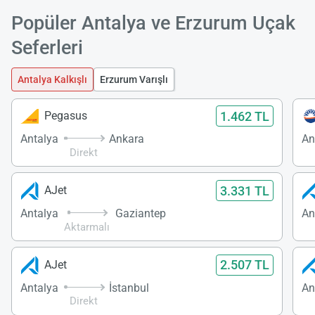
Popüler Antalya ve Erzurum Uçak
Seferleri
Antalya Kalkışlı
Erzurum Varışlı
1.462 TL
Pegasus
Antalya
Ankara
An
Direkt
3.331 TL
AJet
Antalya
Gaziantep
An
Aktarmalı
2.507 TL
AJet
Antalya
İstanbul
An
Direkt