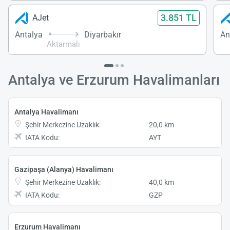
3.851 TL
AJet
Antalya
Diyarbakır
An
Aktarmalı
Antalya ve Erzurum Havalimanları
Antalya Havalimanı
Şehir Merkezine Uzaklık:
20,0 km
IATA Kodu:
AYT
Gazipaşa (Alanya) Havalimanı
Şehir Merkezine Uzaklık:
40,0 km
IATA Kodu:
GZP
Erzurum Havalimanı