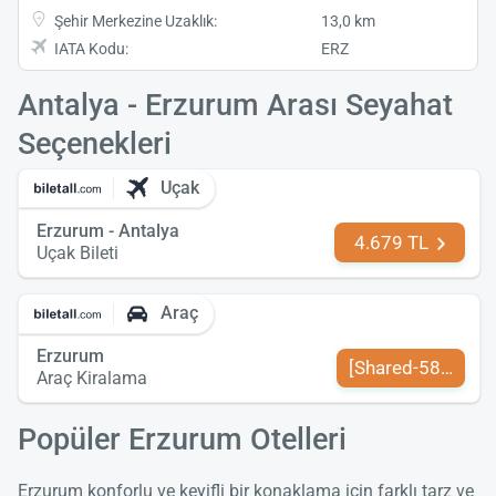
Şehir Merkezine Uzaklık:
13,0 km
IATA Kodu:
ERZ
Antalya - Erzurum Arası Seyahat
Seçenekleri
Uçak
Erzurum - Antalya
4.679 TL
Uçak Bileti
Araç
Erzurum
[Shared-589-tr-TR
Araç Kiralama
Popüler Erzurum Otelleri
Erzurum konforlu ve keyifli bir konaklama için farklı tarz ve