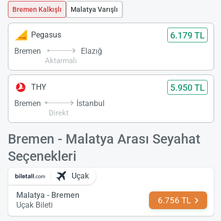
Bremen Kalkışlı
Malatya Varışlı
6.179 TL
Pegasus
Bremen
Elazığ
Aktarmalı
5.950 TL
THY
Bremen
İstanbul
Direkt
Bremen - Malatya Arası Seyahat
Seçenekleri
Uçak
Malatya - Bremen
6.756 TL
Uçak Bileti