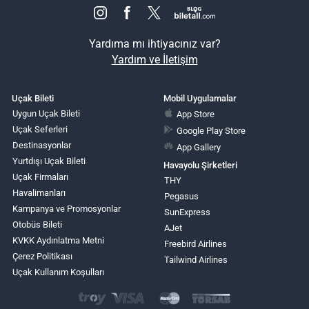
Yardıma mı ihtiyacınız var?
Yardım ve İletişim
Uçak Bileti
Mobil Uygulamalar
Uygun Uçak Bileti
App Store
Uçak Seferleri
Google Play Store
Destinasyonlar
App Gallery
Yurtdışı Uçak Bileti
Havayolu Şirketleri
Uçak Firmaları
THY
Havalimanları
Pegasus
Kampanya ve Promosyonlar
SunExpress
Otobüs Bileti
AJet
KVKK Aydınlatma Metni
Freebird Airlines
Çerez Politikası
Tailwind Airlines
Uçak Kullanım Koşulları