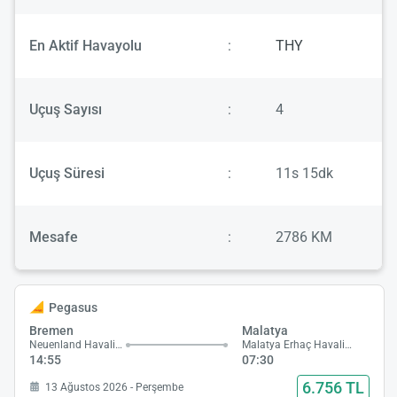
En Aktif Havayolu
:
THY
Uçuş Sayısı
:
4
Uçuş Süresi
:
11s 15dk
Mesafe
:
2786 KM
Pegasus
Bremen
Malatya
Neuenland Havalimanı
Malatya Erhaç Havalimanı
14:55
07:30
6.756 TL
13 Ağustos 2026 - Perşembe