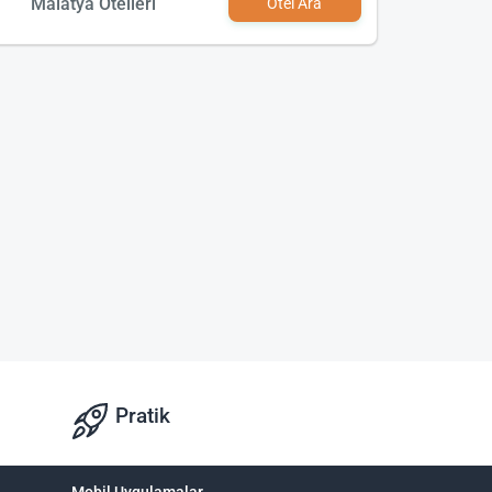
Malatya Otelleri
Otel Ara
Pratik