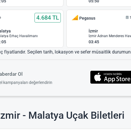
:05
05:50
4.684 TL
e
Pegasus
alatya
İzmir
latya Erhaç Havalimanı
:05
03:45
ıç fiyatlarıdır. Seçilen tarih, lokasyon ve sefer müsaitlik durumuna
berdar Ol
zel kampanyaları değerlendirin
zmir - Malatya Uçak Biletleri