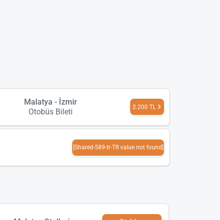
Malatya - İzmir
2.200 TL
Otobüs Bileti
[Shared-589-tr-TR value not found]