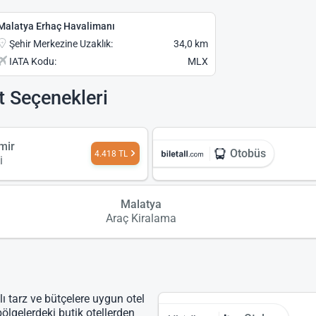
Malatya Erhaç Havalimanı
Şehir Merkezine Uzaklık:
34,0 km
IATA Kodu:
MLX
t Seçenekleri
mir
Otobüs
4.418 TL
i
Malatya
Araç Kiralama
lı tarz ve bütçelere uygun otel
bölgelerdeki butik otellerden