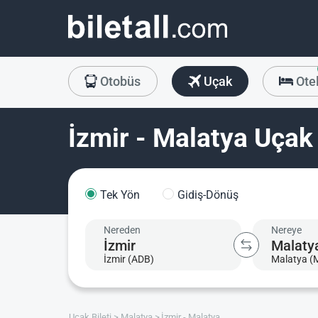
Otobüs
Uçak
Ote
İzmir - Malatya Uçak 
Tek Yön
Gidiş-Dönüş
Nereden
Nereye
İzmir (ADB)
Malatya (
Uçak Bileti
Malatya
İzmir - Malatya