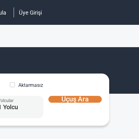
ula
Üye Girişi
Aktarmasız
Uçuş Ara
Yolcular
1 Yolcu