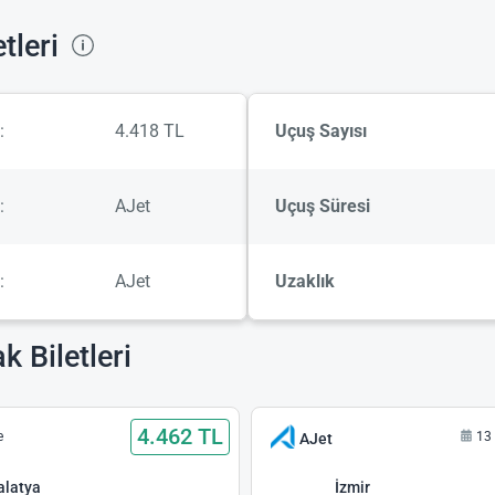
tleri
:
4.418 TL
Uçuş Sayısı
:
AJet
Uçuş Süresi
:
AJet
Uzaklık
 Biletleri
4.462 TL
e
13
AJet
alatya
İzmir