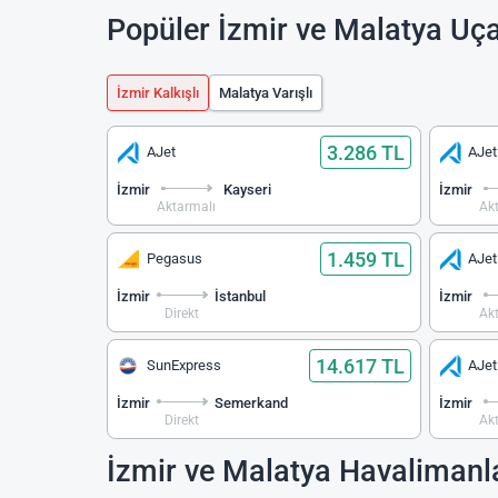
Popüler İzmir ve Malatya Uça
İzmir Kalkışlı
Malatya Varışlı
3.286 TL
AJet
AJet
İzmir
Kayseri
İzmir
Aktarmalı
Ak
1.459 TL
Pegasus
AJet
İzmir
İstanbul
İzmir
Direkt
Ak
14.617 TL
SunExpress
AJet
İzmir
Semerkand
İzmir
Direkt
Ak
İzmir ve Malatya Havalimanl