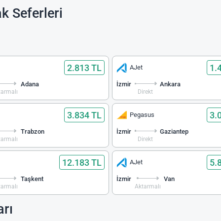
k Seferleri
2.813 TL
1.
AJet
Adana
İzmir
Ankara
tarmalı
Direkt
3.834 TL
3.
Pegasus
Trabzon
İzmir
Gaziantep
tarmalı
Direkt
12.183 TL
5.
AJet
Taşkent
İzmir
Van
tarmalı
Aktarmalı
arı