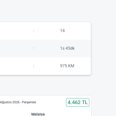
:
14
:
1s 45dk
:
975 KM
4.462 TL
 Ağustos 2026 - Perşembe
Malatya