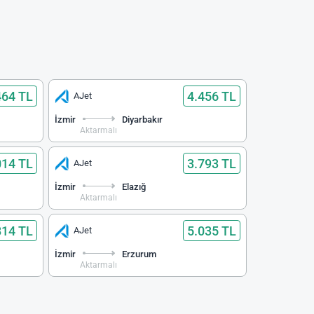
464 TL
4.456 TL
AJet
İzmir
Diyarbakır
Aktarmalı
014 TL
3.793 TL
AJet
İzmir
Elazığ
Aktarmalı
814 TL
5.035 TL
AJet
İzmir
Erzurum
Aktarmalı