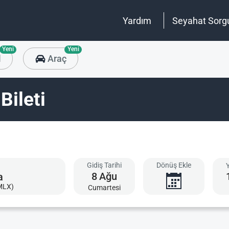
Yardım
Seyahat Sorg
Yeni
Yeni
l
Araç
Bileti
Gidiş Tarihi
Dönüş Ekle
8
Ağu
MLX)
Cumartesi