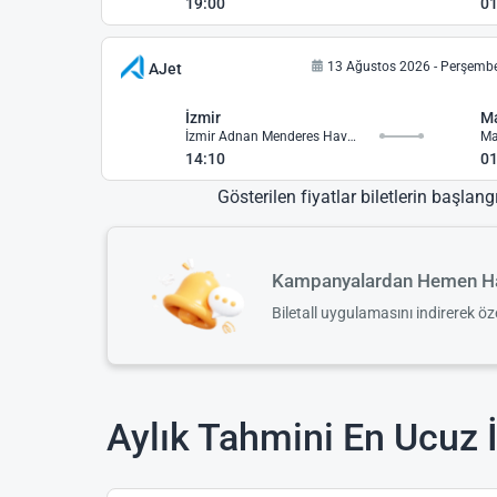
19:00
01
13 Ağustos 2026 - Perşemb
AJet
İzmir
M
İzmir Adnan Menderes Havalimanı
Ma
14:10
01
Gösterilen fiyatlar biletlerin başlang
Kampanyalardan Hemen Ha
Biletall uygulamasını indirerek ö
Aylık Tahmini En Ucuz İ