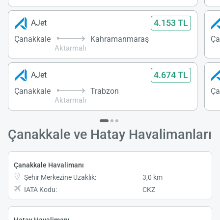
4.153 TL
AJet
Çanakkale
Kahramanmaraş
Ça
Aktarmalı
4.674 TL
AJet
Çanakkale
Trabzon
Ça
Aktarmalı
Çanakkale ve Hatay Havalimanları
Çanakkale Havalimanı
Şehir Merkezine Uzaklık:
3,0 km
IATA Kodu:
CKZ
Hatay Havalimanı