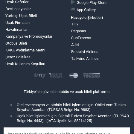
Uçak Seferleri
Google Play Store
Destinasyonlar
App Gallery
Yurtdışı Uçak Bileti
Havayolu Şirketleri
Uçak Firmaları
THY
Havalimanları
Pegasus
Kampanya ve Promosyonlar
SunExpress
Otobüs Bileti
AJet
KVKK Aydınlatma Metni
Freebird Airlines
Çerez Politikası
Tailwind Airlines
Uçak Kullanım Koşulları
Türkiye'nin güvenilir otobüs ve uçak bileti platformu.
Otel rezervasyon ve otobüs bileti işlemleri için: Obilet.com Turizm
Seyahat Acentası (TÜRSAB Belge No: 9883)
Uçak bileti işlemleri için: Biletall Turizm Seyahat Acentası (TÜRSAB
Belge No: 4443) | (IATA Üyelik No: 88214125)