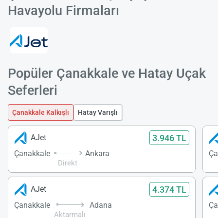
Havayolu Firmaları
Popüler Çanakkale ve Hatay Uçak
Seferleri
Çanakkale Kalkışlı
Hatay Varışlı
3.946 TL
AJet
Çanakkale
Ankara
Ça
Direkt
4.374 TL
AJet
Çanakkale
Adana
Ça
Aktarmalı