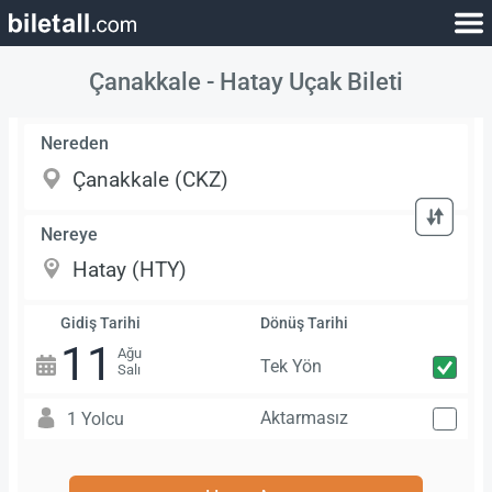
Çanakkale - Hatay Uçak Bileti
Nereden
Nereye
Gidiş Tarihi
Dönüş Tarihi
11
Ağu
Tek Yön
Salı
Aktarmasız
1 Yolcu