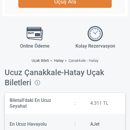
Uçuş Ara
Online Ödeme
Kolay Rezervasyon
Uçak Bileti
Hatay
Çanakkale - Hatay
Ucuz Çanakkale-Hatay Uçak
Biletleri
Biletall'daki En Ucuz
:
4.311 TL
Seyahat
En Ucuz Havayolu
:
AJet