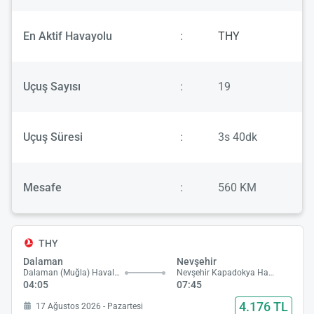
En Aktif Havayolu
:
THY
Uçuş Sayısı
:
19
Uçuş Süresi
:
3s 40dk
Mesafe
:
560 KM
THY
Dalaman
Nevşehir
Dalaman (Muğla) Havalimanı
Nevşehir Kapadokya Havalimanı
04:05
07:45
4.176 TL
17 Ağustos 2026 - Pazartesi