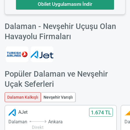
Obilet Uygulamasını İndir
Dalaman - Nevşehir Uçuşu Olan
Havayolu Firmaları
Popüler Dalaman ve Nevşehir
Uçak Seferleri
Dalaman Kalkışlı
Nevşehir Varışlı
1.674 TL
AJet
Dalaman
Ankara
Da
Direkt