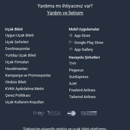
Yardıma mı ihtiyacınız var?
Yardım ve İletişim
Uçak Bileti
Mobil Uygulamalar
Uygun Uçak Bileti
App Store
Uçak Seferleri
Google Play Store
Destinasyonlar
App Gallery
Yurtdışı Uçak Bileti
Havayolu Şirketleri
Uçak Firmaları
THY
Havalimanları
Pegasus
Kampanya ve Promosyonlar
SunExpress
Otobüs Bileti
AJet
KVKK Aydınlatma Metni
Freebird Airlines
Çerez Politikası
Tailwind Airlines
Uçak Kullanım Koşulları
Türkiye'nin güvenilir otobüs ve uçak bileti platformu.