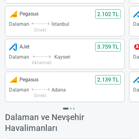
2.102 TL
Pegasus
Dalaman
İstanbul
Da
Direkt
3.759 TL
AJet
Dalaman
Kayseri
Da
Aktarmalı
2.139 TL
Pegasus
Dalaman
Adana
Da
Direkt
Dalaman ve Nevşehir
Havalimanları