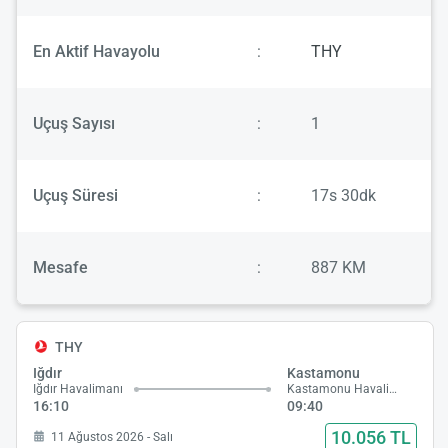
En Aktif Havayolu
:
THY
Uçuş Sayısı
:
1
Uçuş Süresi
:
17s 30dk
Mesafe
:
887 KM
THY
Iğdır
Kastamonu
Iğdır Havalimanı
Kastamonu Havalimanı
16:10
09:40
10.056 TL
11 Ağustos 2026 - Salı