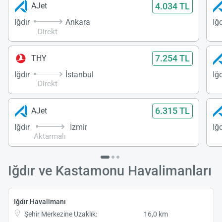
4.034 TL
AJet
Iğdır
Ankara
Iğd
Direkt
7.254 TL
THY
Iğdır
İstanbul
Iğd
Direkt
6.315 TL
AJet
Iğdır
İzmir
Iğd
Aktarmalı
Iğdır ve Kastamonu Havalimanları
Iğdır Havalimanı
Şehir Merkezine Uzaklık:
16,0 km