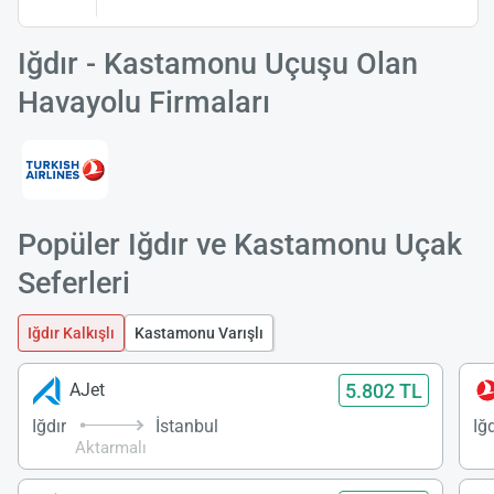
Iğdır - Kastamonu Uçuşu Olan
Havayolu Firmaları
Popüler Iğdır ve Kastamonu Uçak
Seferleri
Iğdır Kalkışlı
Kastamonu Varışlı
5.802 TL
AJet
Iğdır
İstanbul
Iğd
Aktarmalı