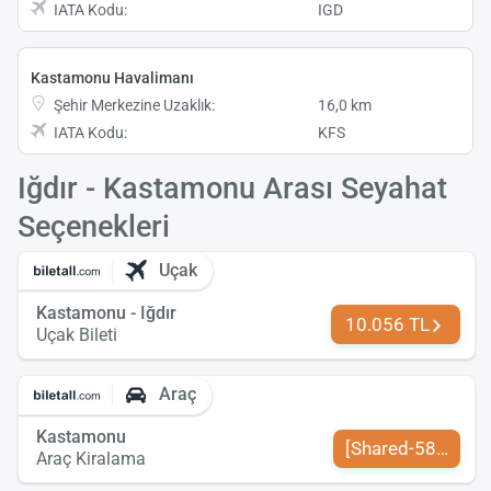
IATA Kodu:
IGD
Kastamonu Havalimanı
Şehir Merkezine Uzaklık:
16,0 km
IATA Kodu:
KFS
Iğdır - Kastamonu Arası Seyahat
Seçenekleri
Uçak
Kastamonu - Iğdır
10.056 TL
Uçak Bileti
Araç
Kastamonu
[Shared-589-tr-TR
Araç Kiralama