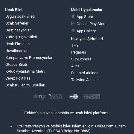
Uçak Bileti
Mobil Uygulamalar
Uygun Uçak Bileti
App Store
Uçak Seferleri
Google Play Store
Destinasyonlar
App Gallery
Yurtdışı Uçak Bileti
Havayolu Şirketleri
Uçak Firmaları
THY
Havalimanları
Pegasus
Kampanya ve Promosyonlar
SunExpress
Otobüs Bileti
AJet
KVKK Aydınlatma Metni
Freebird Airlines
Çerez Politikası
Tailwind Airlines
Uçak Kullanım Koşulları
Türkiye'nin güvenilir otobüs ve uçak bileti platformu.
Otel rezervasyon ve otobüs bileti işlemleri için: Obilet.com Turizm
Seyahat Acentası (TÜRSAB Belge No: 9883)