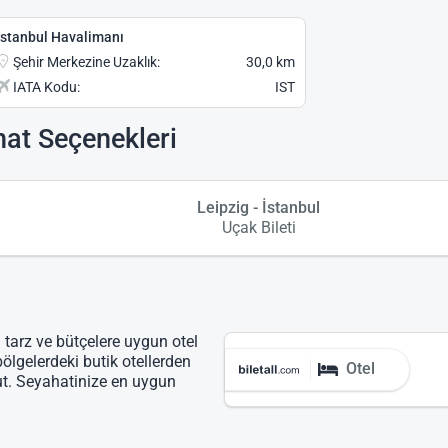
İstanbul Havalimanı
Şehir Merkezine Uzaklık:
30,0 km
IATA Kodu:
IST
hat Seçenekleri
Leipzig - İstanbul
Uçak Bileti
ı tarz ve bütçelere uygun otel
bölgelerdeki butik otellerden
Otel
ut. Seyahatinize en uygun