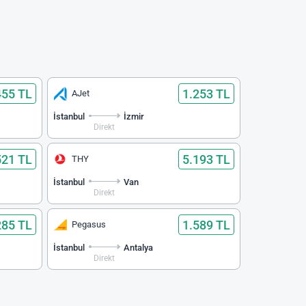
455 TL
1.253 TL
AJet
İstanbul
İzmir
Direkt
521 TL
5.193 TL
THY
İstanbul
Van
Direkt
285 TL
1.589 TL
Pegasus
İstanbul
Antalya
Direkt