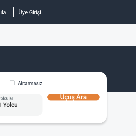
ula
Üye Girişi
Aktarmasız
Uçuş Ara
Yolcular
1 Yolcu