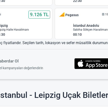
:30
22:30
9.126 TL
i
1
Pegasus
ipzig
İstanbul Anadolu
ipzig Halle Havalimanı
Sabiha Gökçen Havaliman
:30
00:10
ıç fiyatlarıdır. Seçilen tarih, lokasyon ve sefer müsaitlik durumuna
berdar Ol
zel kampanyaları değerlendirin
stanbul - Leipzig Uçak Biletler