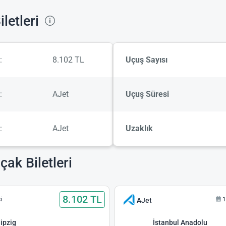
letleri
:
8.102 TL
Uçuş Sayısı
:
AJet
Uçuş Süresi
:
AJet
Uzaklık
çak Biletleri
8.102 TL
i
1
AJet
ipzig
İstanbul Anadolu