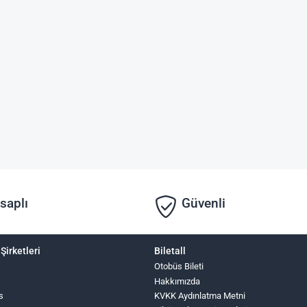
saplı
Güvenli
Şirketleri
Biletall
Otobüs Bileti
Hakkımızda
s
KVKK Aydınlatma Metni