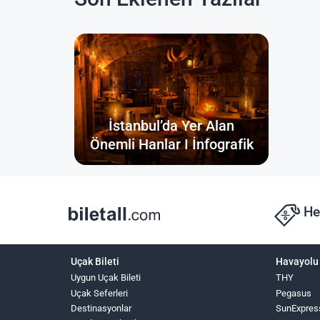
İstanbul’da Yer Alan
Önemli Hanlar I İnfografik
He
Uçak Bileti
Havayolu 
Uygun Uçak Bileti
THY
Uçak Seferleri
Pegasus
Destinasyonlar
SunExpres