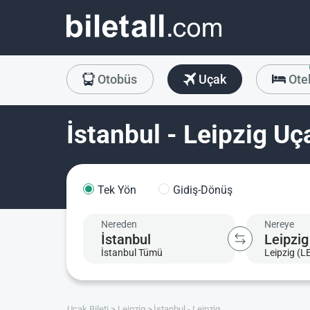
Otobüs
Uçak
Ote
İstanbul - Leipzig Uça
Tek Yön
Gidiş-Dönüş
Nereden
Nereye
İstanbul Tümü
Leipzig (L
Uçak Bileti
Leipzig
İstanbul - Leipzig