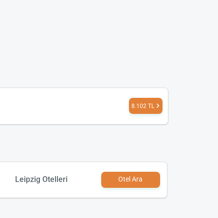
8.102 TL
Leipzig Otelleri
Otel Ara