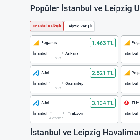
Popüler İstanbul ve Leipzig U
İstanbul Kalkışlı
Leipzig Varışlı
1.463 TL
Pegasus
Peg
İstanbul
Ankara
İstanbul
Direkt
2.521 TL
AJet
Peg
İstanbul
Gaziantep
İstanbul
Direkt
3.134 TL
AJet
THY
İstanbul
Trabzon
İstanbul
Aktarmalı
İstanbul ve Leipzig Havalima