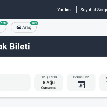
Yardım
Seyahat Sorg
Yeni
Yeni
l
Araç
k Bileti
Gidiş Tarihi
Dönüş Ekle
8
Ağu
EJ)
Cumartesi