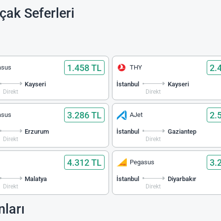
çak Seferleri
1.458 TL
2.
asus
THY
Kayseri
İstanbul
Kayseri
Direkt
Direkt
3.286 TL
2.
asus
AJet
Erzurum
İstanbul
Gaziantep
Direkt
Direkt
4.312 TL
3.
Pegasus
Malatya
İstanbul
Diyarbakır
Direkt
Direkt
nları