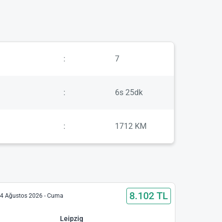
:
7
:
6s 25dk
:
1712 KM
8.102 TL
4 Ağustos 2026 - Cuma
Leipzig