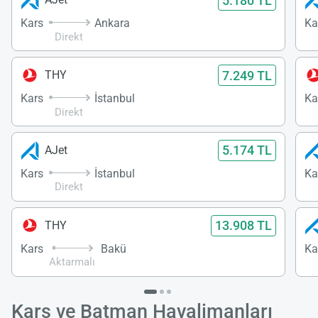
5.180 TL
Kars
Ankara
Ka
Direkt
7.249 TL
THY
Kars
İstanbul
Ka
Direkt
5.174 TL
AJet
Kars
İstanbul
Ka
Direkt
13.908 TL
THY
Kars
Bakü
Ka
Aktarmalı
Kars ve Batman Havalimanları