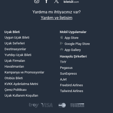
Yardıma mı ihtiyacınız var?
Yardım ve İletişim
Uçak Bileti
Mobil Uygulamalar
Uygun Uçak Bileti
App Store
Uçak Seferleri
Google Play Store
Destinasyonlar
App Gallery
Yurtdışı Uçak Bileti
Havayolu Şirketleri
Uçak Firmaları
THY
Havalimanları
Pegasus
Kampanya ve Promosyonlar
SunExpress
Otobüs Bileti
AJet
KVKK Aydınlatma Metni
Freebird Airlines
Çerez Politikası
Tailwind Airlines
Uçak Kullanım Koşulları