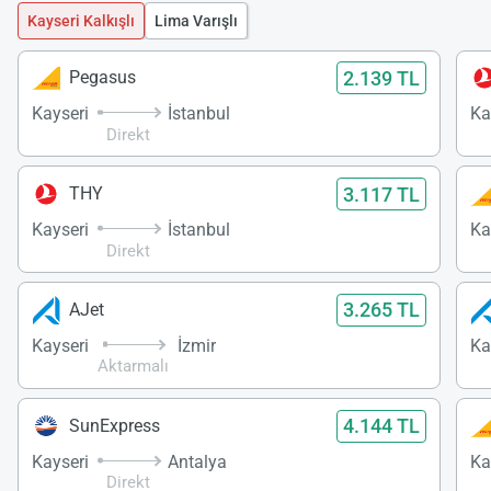
Kayseri Kalkışlı
Lima Varışlı
2.139 TL
Pegasus
Kayseri
İstanbul
Ka
Direkt
3.117 TL
THY
Kayseri
İstanbul
Ka
Direkt
3.265 TL
AJet
Kayseri
İzmir
Ka
Aktarmalı
4.144 TL
SunExpress
Kayseri
Antalya
Ka
Direkt