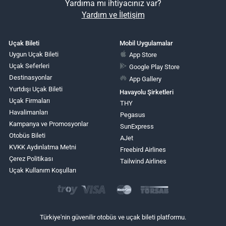
Yardıma mı ihtiyacınız var?
Yardım ve İletişim
Uçak Bileti
Mobil Uygulamalar
Uygun Uçak Bileti
App Store
Uçak Seferleri
Google Play Store
Destinasyonlar
App Gallery
Yurtdışı Uçak Bileti
Havayolu Şirketleri
Uçak Firmaları
THY
Havalimanları
Pegasus
Kampanya ve Promosyonlar
SunExpress
Otobüs Bileti
AJet
KVKK Aydınlatma Metni
Freebird Airlines
Çerez Politikası
Tailwind Airlines
Uçak Kullanım Koşulları
Türkiye'nin güvenilir otobüs ve uçak bileti platformu.