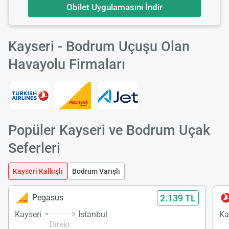
Obilet Uygulamasını İndir
Kayseri - Bodrum Uçuşu Olan
Havayolu Firmaları
Popüler Kayseri ve Bodrum Uçak
Seferleri
Kayseri Kalkışlı
Bodrum Varışlı
2.139 TL
Pegasus
Kayseri
İstanbul
Ka
Direkt