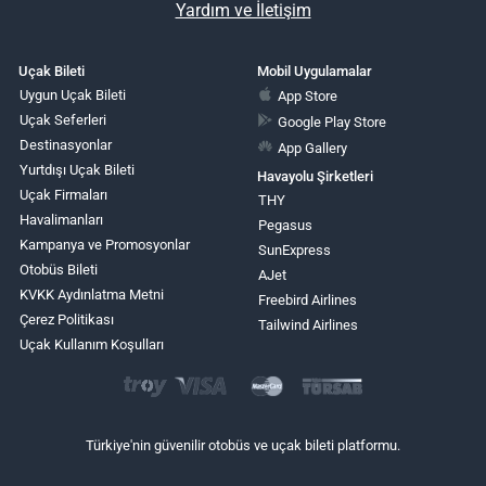
Yardım ve İletişim
Uçak Bileti
Mobil Uygulamalar
Uygun Uçak Bileti
App Store
Uçak Seferleri
Google Play Store
Destinasyonlar
App Gallery
Yurtdışı Uçak Bileti
Havayolu Şirketleri
Uçak Firmaları
THY
Havalimanları
Pegasus
Kampanya ve Promosyonlar
SunExpress
Otobüs Bileti
AJet
KVKK Aydınlatma Metni
Freebird Airlines
Çerez Politikası
Tailwind Airlines
Uçak Kullanım Koşulları
Türkiye'nin güvenilir otobüs ve uçak bileti platformu.