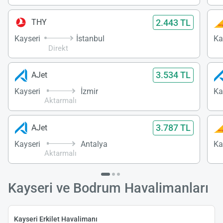
2.443 TL
THY
Kayseri
İstanbul
Ka
Direkt
3.534 TL
AJet
Kayseri
İzmir
Ka
Aktarmalı
3.787 TL
AJet
Kayseri
Antalya
Ka
Aktarmalı
Kayseri ve Bodrum Havalimanları
Kayseri Erkilet Havalimanı