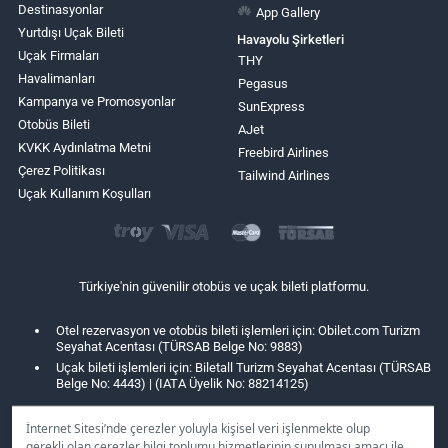
Destinasyonlar
App Gallery
Yurtdışı Uçak Bileti
Havayolu Şirketleri
Uçak Firmaları
THY
Havalimanları
Pegasus
Kampanya ve Promosyonlar
SunExpress
Otobüs Bileti
AJet
KVKK Aydınlatma Metni
Freebird Airlines
Çerez Politikası
Tailwind Airlines
Uçak Kullanım Koşulları
Türkiye'nin güvenilir otobüs ve uçak bileti platformu.
Otel rezervasyon ve otobüs bileti işlemleri için: Obilet.com Turizm
Seyahat Acentası (TÜRSAB Belge No: 9883)
Uçak bileti işlemleri için: Biletall Turizm Seyahat Acentası (TÜRSAB
Belge No: 4443) | (IATA Üyelik No: 88214125)
İnternet Sitesi’nde çerezler yoluyla kişisel veri işlenmekte olup
gerekli olan çerezler bilgi toplumu hizmetlerinin sunulması amacı ile