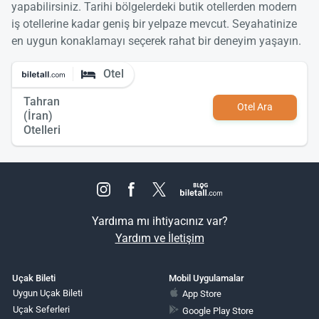
yapabilirsiniz. Tarihi bölgelerdeki butik otellerden modern
iş otellerine kadar geniş bir yelpaze mevcut. Seyahatinize
en uygun konaklamayı seçerek rahat bir deneyim yaşayın.
Otel
Tahran
Otel Ara
(İran)
Otelleri
Yardıma mı ihtiyacınız var?
Yardım ve İletişim
Uçak Bileti
Mobil Uygulamalar
Uygun Uçak Bileti
App Store
Uçak Seferleri
Google Play Store