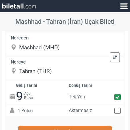
Mashhad - Tahran (İran) Uçak Bileti
Nereden
Nereye
Gidiş Tarihi
Dönüş Tarihi
9
Ağu
Tek Yön
Pazar
Aktarmasız
1 Yolcu