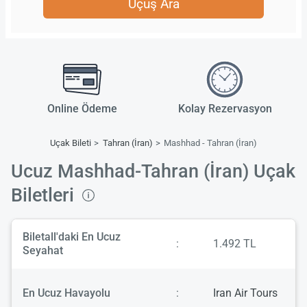
Uçuş Ara
Online Ödeme
Kolay Rezervasyon
Uçak Bileti
Tahran (İran)
Mashhad - Tahran (İran)
Ucuz Mashhad-Tahran (İran) Uçak
Biletleri
Biletall'daki En Ucuz
:
1.492 TL
Seyahat
En Ucuz Havayolu
:
Iran Air Tours