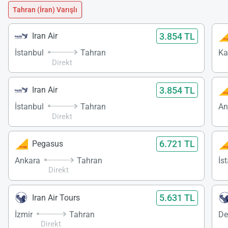
Tahran (İran) Varışlı
3.854 TL
Iran Air
İstanbul
Tahran
Ka
Direkt
3.854 TL
Iran Air
İstanbul
Tahran
An
Direkt
6.721 TL
Pegasus
Ankara
Tahran
İs
Direkt
5.631 TL
Iran Air Tours
İzmir
Tahran
De
Direkt