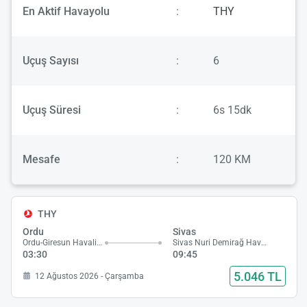
En Aktif Havayolu
:
THY
Uçuş Sayısı
:
6
Uçuş Süresi
:
6s 15dk
Mesafe
:
120 KM
THY
Ordu
Sivas
Ordu-Giresun Havalimanı
Sivas Nuri Demirağ Havalimanı
03:30
09:45
5.046 TL
12 Ağustos 2026 - Çarşamba