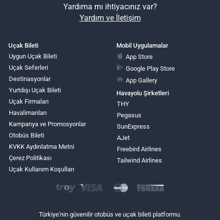
Yardıma mı ihtiyacınız var?
Yardım ve İletişim
Uçak Bileti
Mobil Uygulamalar
Uygun Uçak Bileti
App Store
Uçak Seferleri
Google Play Store
Destinasyonlar
App Gallery
Yurtdışı Uçak Bileti
Havayolu Şirketleri
Uçak Firmaları
THY
Havalimanları
Pegasus
Kampanya ve Promosyonlar
SunExpress
Otobüs Bileti
AJet
KVKK Aydınlatma Metni
Freebird Airlines
Çerez Politikası
Tailwind Airlines
Uçak Kullanım Koşulları
Türkiye'nin güvenilir otobüs ve uçak bileti platformu.