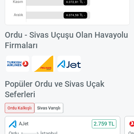
Ordu - Sivas Uçuşu Olan Havayolu
Firmaları
Popüler Ordu ve Sivas Uçak
Seferleri
Ordu Kalkışlı
Sivas Varışlı
2.759 TL
AJet
Ordu
İstanbul
Or