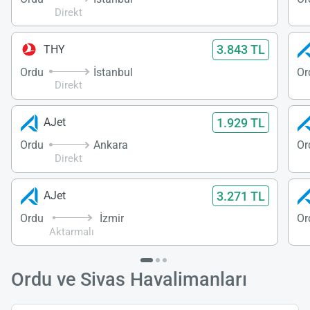
Direkt
3.843 TL
THY
Ordu
İstanbul
Or
Direkt
1.929 TL
AJet
Ordu
Ankara
Or
Direkt
3.271 TL
AJet
Ordu
İzmir
Or
Aktarmalı
Ordu ve Sivas Havalimanları