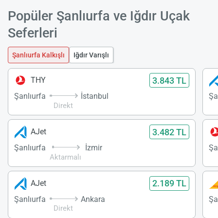
Popüler Şanlıurfa ve Iğdır Uçak
Seferleri
Şanlıurfa Kalkışlı
Iğdır Varışlı
3.843 TL
THY
Şanlıurfa
İstanbul
Şa
Direkt
3.482 TL
AJet
Şanlıurfa
İzmir
Şa
Aktarmalı
2.189 TL
AJet
Şanlıurfa
Ankara
Şa
Direkt