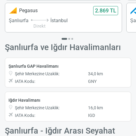
2.869 TL
Pegasus
Şanlıurfa
İstanbul
Şa
Direkt
Şanlıurfa ve Iğdır Havalimanları
Şanlıurfa GAP Havalimanı
Şehir Merkezine Uzaklık:
34,0 km
IATA Kodu:
GNY
Iğdır Havalimanı
Şehir Merkezine Uzaklık:
16,0 km
IATA Kodu:
IGD
Şanlıurfa - Iğdır Arası Seyahat