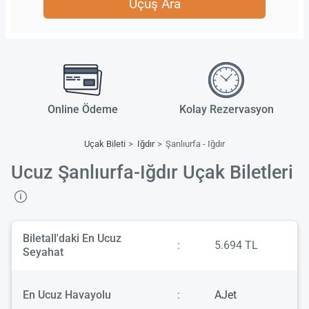
Uçuş Ara
Online Ödeme
Kolay Rezervasyon
Uçak Bileti
Iğdır
Şanlıurfa - Iğdır
Ucuz Şanlıurfa-Iğdır Uçak Biletleri
Biletall'daki En Ucuz
:
5.694 TL
Seyahat
En Ucuz Havayolu
:
AJet