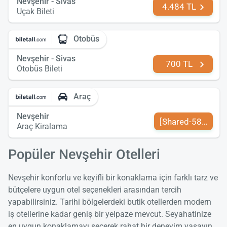
Nevşehir - Sivas
4.484 TL
Uçak Bileti
Otobüs
Nevşehir - Sivas
700 TL
Otobüs Bileti
Araç
Nevşehir
[Shared-589-tr-TR
Araç Kiralama
Popüler Nevşehir Otelleri
Nevşehir konforlu ve keyifli bir konaklama için farklı tarz ve
bütçelere uygun otel seçenekleri arasından tercih
yapabilirsiniz. Tarihi bölgelerdeki butik otellerden modern
iş otellerine kadar geniş bir yelpaze mevcut. Seyahatinize
en uygun konaklamayı seçerek rahat bir deneyim yaşayın.