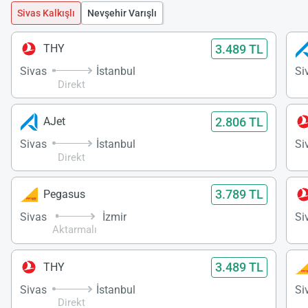
Sivas Kalkışlı
Nevşehir Varışlı
3.489 TL
THY
Sivas
İstanbul
Si
Direkt
2.806 TL
AJet
Sivas
İstanbul
Si
Direkt
3.789 TL
Pegasus
Sivas
İzmir
Si
Aktarmalı
3.489 TL
THY
Sivas
İstanbul
Si
Direkt