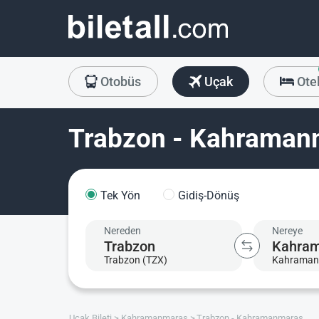
Otobüs
Uçak
Ote
Trabzon - Kahramanm
Tek Yön
Gidiş-Dönüş
Nereden
Nereye
Trabzon (TZX)
Kahraman
Uçak Bileti
Kahramanmaraş
Trabzon - Kahramanmaraş