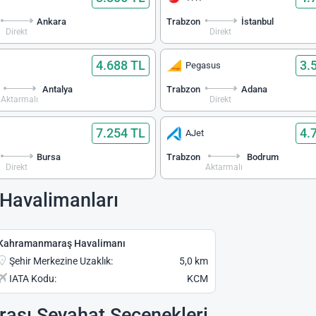
Ankara
Trabzon
İstanbul
Direkt
Direkt
4.688 TL
3.
Pegasus
Antalya
Trabzon
Adana
Aktarmalı
Direkt
7.254 TL
4.
AJet
Bursa
Trabzon
Bodrum
Direkt
Aktarmalı
Havalimanları
Kahramanmaraş Havalimanı
Şehir Merkezine Uzaklık:
5,0 km
IATA Kodu:
KCM
ası Seyahat Seçenekleri