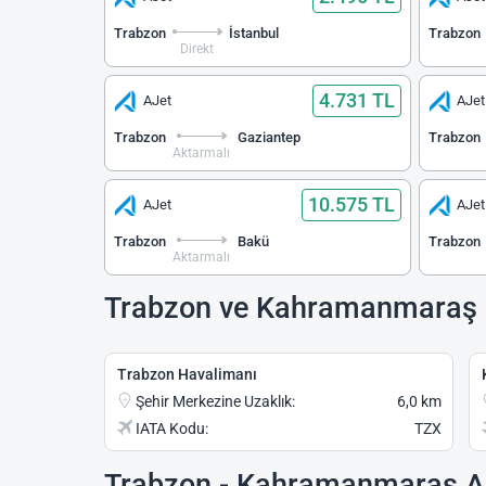
Trabzon
İstanbul
Trabzon
Direkt
4.731 TL
AJet
AJet
Trabzon
Gaziantep
Trabzon
Aktarmalı
10.575 TL
AJet
AJet
Trabzon
Bakü
Trabzon
Aktarmalı
Trabzon ve Kahramanmaraş 
Trabzon Havalimanı
Şehir Merkezine Uzaklık:
6,0 km
IATA Kodu:
TZX
Trabzon - Kahramanmaraş Ar