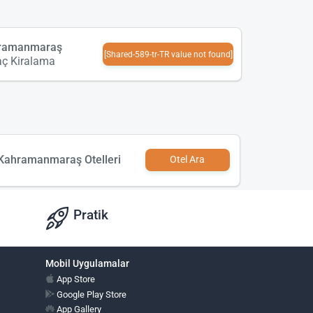
ramanmaraş
[Shared-589-tr-TR value not found]
aç Kiralama
Kahramanmaraş Otelleri
Otel Ara
Pratik
Mobil Uygulamalar
App Store
Google Play Store
App Gallery