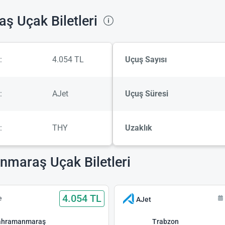
 Uçak Biletleri
:
4.054 TL
Uçuş Sayısı
:
AJet
Uçuş Süresi
:
THY
Uzaklık
maraş Uçak Biletleri
4.054 TL
e
AJet
ahramanmaraş
Trabzon