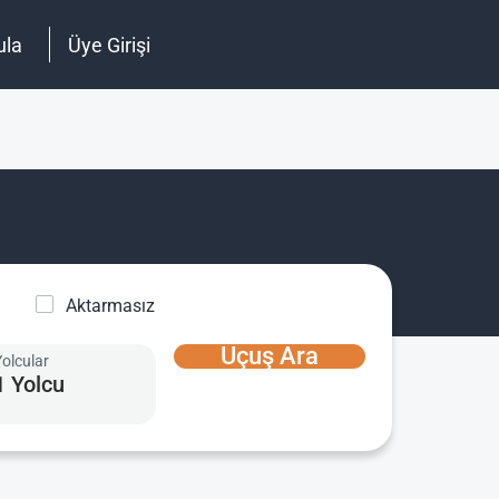
ula
Üye Girişi
Aktarmasız
Uçuş Ara
Yolcular
1 Yolcu