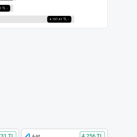
731 TL
4.256 TL
AJet