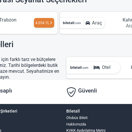
Trabzon
Kah
Araç
4.054 TL
Ar
leri
in farklı tarz ve bütçelere
iz. Tarihi bölgelerdeki butik
Otel
lpaze mevcut. Seyahatinize en
ayın.
saplı
Güvenli
Şirketleri
Biletall
Otobüs Bileti
Hakkımızda
s
KVKK Aydınlatma Metni