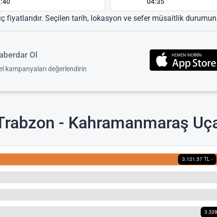
:40
04:35
ıç fiyatlarıdır. Seçilen tarih, lokasyon ve sefer müsaitlik durumuna
berdar Ol
zel kampanyaları değerlendirin
Trabzon - Kahramanmaraş Uçak