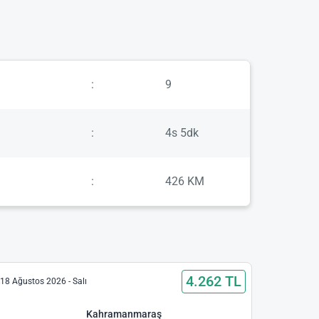
:
9
:
4s 5dk
:
426 KM
4.262 TL
18 Ağustos 2026 - Salı
Kahramanmaraş