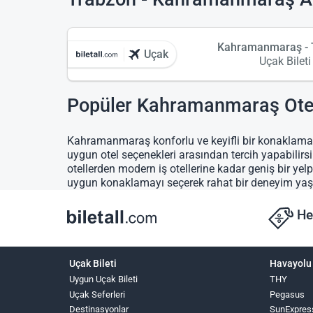
Kahramanmaraş - 
Uçak
Uçak Bileti
Popüler Kahramanmaraş Otel
Kahramanmaraş konforlu ve keyifli bir konaklama iç
uygun otel seçenekleri arasından tercih yapabilirsin
otellerden modern iş otellerine kadar geniş bir ye
uygun konaklamayı seçerek rahat bir deneyim yaş
He
Uçak Bileti
Havayolu 
Uygun Uçak Bileti
THY
Uçak Seferleri
Pegasus
Destinasyonlar
SunExpres