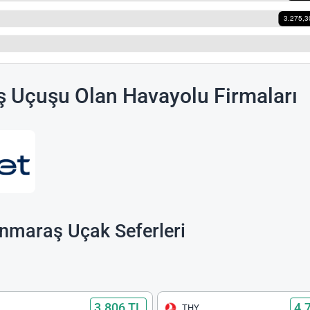
 Uçuşu Olan Havayolu Firmaları
nmaraş Uçak Seferleri
3.806 TL
4.
THY