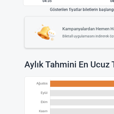
04:35
08
Gösterilen fiyatlar biletlerin başlang
Kampanyalardan Hemen Ha
Biletall uygulamasını indirerek ö
Aylık Tahmini En Ucuz 