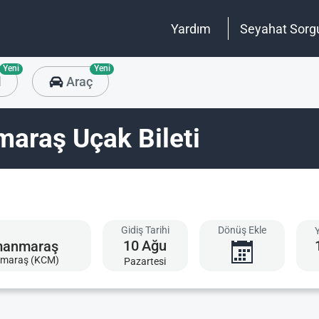
Yardım
Seyahat Sorg
Yeni
Yeni
l
Araç
araş Uçak Bileti
Gidiş Tarihi
Dönüş Ekle
10
Ağu
maraş (KCM)
Pazartesi