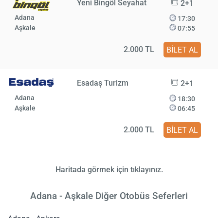
Yeni Bingöl Seyahat
2+1
Adana
17:30
Aşkale
07:55
2.000 TL
BİLET AL
Esadaş Turizm
2+1
Adana
18:30
Aşkale
06:45
2.000 TL
BİLET AL
Haritada görmek için tıklayınız.
Adana - Aşkale Diğer Otobüs Seferleri