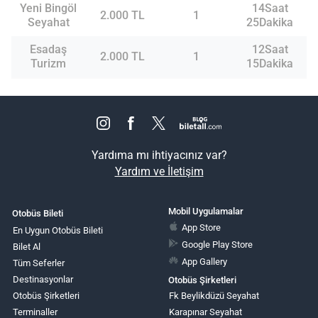
Yeni Bingöl
14Saat
2.000 TL
1
Seyahat
25Dakika
Esadaş
12Saat
2.000 TL
1
Turizm
15Dakika
Yardıma mı ihtiyacınız var?
Yardım ve İletişim
Mobil Uygulamalar
Otobüs Bileti
App Store
En Uygun Otobüs Bileti
Google Play Store
Bilet Al
App Gallery
Tüm Seferler
Destinasyonlar
Otobüs Şirketleri
Otobüs Şirketleri
Fk Beylikdüzü Seyahat
Terminaller
Karapınar Seyahat