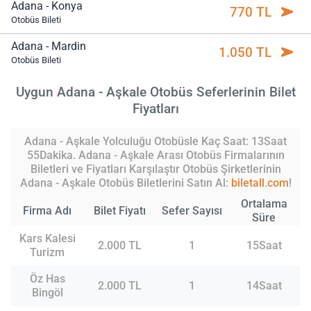
Adana - Konya
770 TL
Otobüs Bileti
Adana - Mardin
1.050 TL
Otobüs Bileti
Uygun Adana - Aşkale Otobüs Seferlerinin Bilet
Fiyatları
Adana - Aşkale Yolculuğu Otobüsle Kaç Saat: 13Saat
55Dakika. Adana - Aşkale Arası Otobüs Firmalarının
Biletleri ve Fiyatları Karşılaştır Otobüs Şirketlerinin
Adana - Aşkale Otobüs Biletlerini Satın Al:
biletall.com
!
Ortalama
Firma Adı
Bilet Fiyatı
Sefer Sayısı
Süre
Kars Kalesi
2.000 TL
1
15Saat
Turizm
Öz Has
2.000 TL
1
14Saat
Bingöl