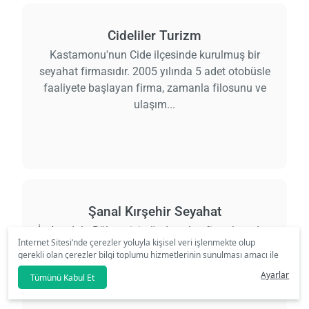
Cideliler Turizm
Kastamonu'nun Cide ilçesinde kurulmuş bir
seyahat firmasıdır. 2005 yılında 5 adet otobüsle
faaliyete başlayan firma, zamanla filosunu ve
ulaşım...
Şanal Kırşehir Seyahat
İç Anadolu Bölgemizin önde gelen firmalarından
İnternet Sitesi’nde çerezler yoluyla kişisel veri işlenmekte olup
Sanal Kırşehir, 1968 yılında nakliyatçılık ile uğraşan
gerekli olan çerezler bilgi toplumu hizmetlerinin sunulması amacı ile
Ömer Şanal'ın vizyonu ile hayata geçmiş....
kullanılmaktadır. Tercihleriniz doğrultusunda size özel
Ayarlar
Tümünü Kabul Et
kişiselleştirilmiş çerezleri ve özel kampanyaları
reddet
seçeneğine
tıklamanız halinde kullanımınıza sunamayacağız.
Aydınlatma Metni
’mizi lütfen inceleyiniz.