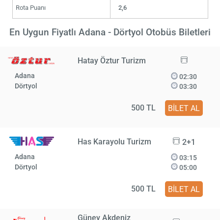
Rota Puanı
2,6
En Uygun Fiyatlı Adana - Dörtyol Otobüs Biletleri
Hatay Öztur Turizm
Adana
02:30
Dörtyol
03:30
500 TL
BİLET AL
Has Karayolu Turizm
2+1
Adana
03:15
Dörtyol
05:00
500 TL
BİLET AL
Güney Akdeniz