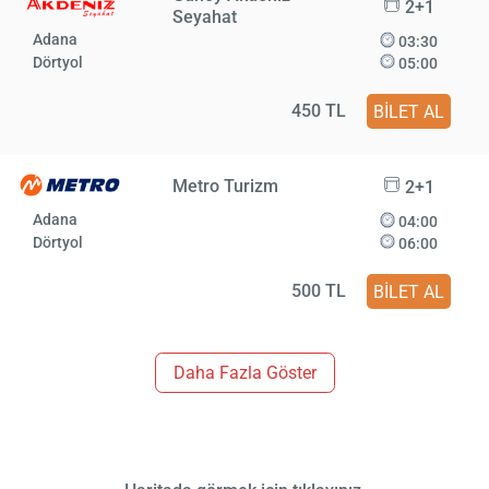
2+1
Seyahat
Adana
03:30
Dörtyol
05:00
450 TL
BİLET AL
Metro Turizm
2+1
Adana
04:00
Dörtyol
06:00
500 TL
BİLET AL
Daha Fazla Göster