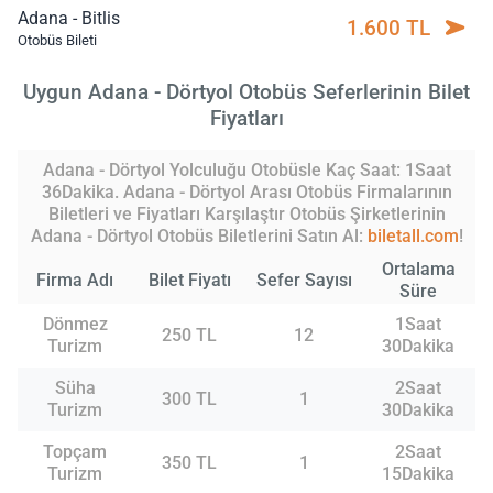
Adana - Bitlis
1.600 TL
Otobüs Bileti
Uygun Adana - Dörtyol Otobüs Seferlerinin Bilet
Fiyatları
Adana - Dörtyol Yolculuğu Otobüsle Kaç Saat: 1Saat
36Dakika. Adana - Dörtyol Arası Otobüs Firmalarının
Biletleri ve Fiyatları Karşılaştır Otobüs Şirketlerinin
Adana - Dörtyol Otobüs Biletlerini Satın Al:
biletall.com
!
Ortalama
Firma Adı
Bilet Fiyatı
Sefer Sayısı
Süre
Dönmez
1Saat
250 TL
12
Turizm
30Dakika
Süha
2Saat
300 TL
1
Turizm
30Dakika
Topçam
2Saat
350 TL
1
Turizm
15Dakika