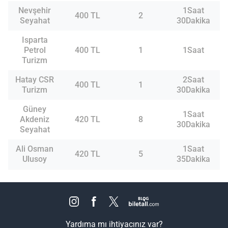
Nevşehir
1Saat
400 TL
2
Seyahat
30Dakika
Isparta
Petrol
400 TL
1
1Saat
Turizm
Hatay CSR
2Saat
400 TL
1
Turizm
30Dakika
Güney
1Saat
Akdeniz
420 TL
8
30Dakika
Seyahat
Ali Osman
1Saat
420 TL
5
Ulusoy
35Dakika
Yardıma mı ihtiyacınız var?