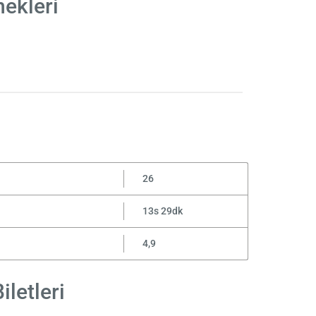
nekleri
26
13s 29dk
4,9
iletleri