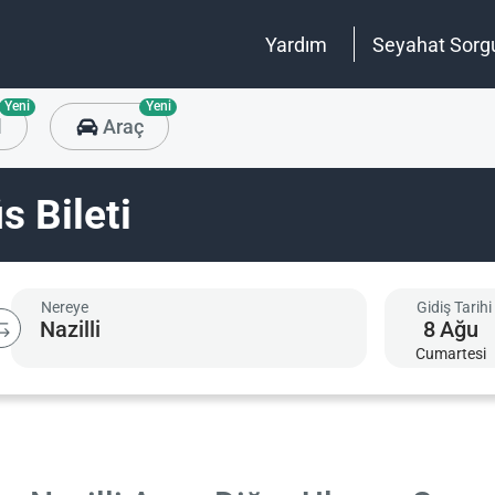
Yardım
Seyahat Sorg
Yeni
Yeni
l
Araç
s Bileti
Nereye
Gidiş Tarihi
8
Ağu
Cumartesi