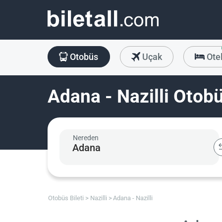
Otobüs
Uçak
Ote
Adana - Nazilli Otobü
Nereden
Otobüs Bileti
Nazilli
Adana - Nazilli