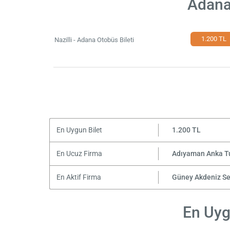
Adana 
1.200 TL
Nazilli - Adana Otobüs Bileti
En Uygun Bilet
1.200 TL
En Ucuz Firma
Adıyaman Anka T
En Aktif Firma
Güney Akdeniz S
En Uygu