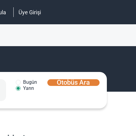
ula
Üye Girişi
Otobüs Ara
Bugün
Yarın