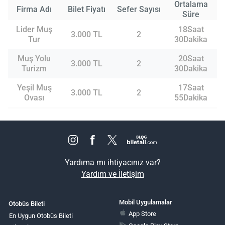
Ortalama
Firma Adı
Bilet Fiyatı
Sefer Sayısı
Süre
Lider Muş
18Saat
3.000 TL
2
Tur
30Dakika
Muş Yolu
20Saat
3.000 TL
2
Turizm
30Dakika
Yeşil Muş
17Saat
3.000 TL
2
Ovası
55Dakika
Yardıma mı ihtiyacınız var?
Yardım ve İletişim
Mobil Uygulamalar
Otobüs Bileti
App Store
En Uygun Otobüs Bileti