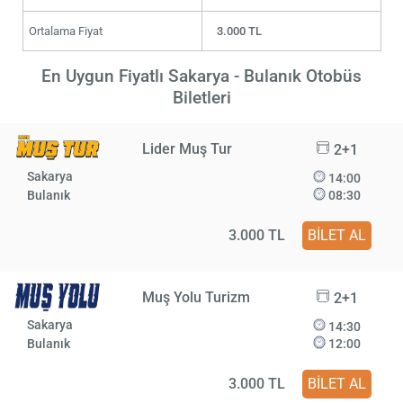
Ortalama Fiyat
3.000 TL
En Uygun Fiyatlı Sakarya - Bulanık Otobüs
Biletleri
Lider Muş Tur
2+1
Sakarya
14:00
Bulanık
08:30
3.000 TL
BİLET AL
Muş Yolu Turizm
2+1
Sakarya
14:30
Bulanık
12:00
3.000 TL
BİLET AL