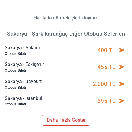
Haritada görmek için tıklayınız.
Sakarya - Şarkikaraağaç Diğer Otobüs Seferleri
Sakarya - Ankara
400 TL
Otobüs Bileti
Sakarya - Eskişehir
455 TL
Otobüs Bileti
Sakarya - Bayburt
2.000 TL
Otobüs Bileti
Sakarya - İstanbul
395 TL
Otobüs Bileti
Daha Fazla Göster