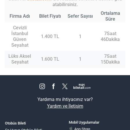
atabilirsiniz.
Ortalama
Firma Adı
Bilet Fiyatı
Sefer Sayısı
Süre
Cevizli
İstanbul
7Saat
1.400 TL
1
Güven
46Dakika
Seyahat
Lüks Aksel
7Saat
1.600 TL
1
Seyahat
15Dakika
Yardıma mı ihtiyacınız var?
Yardım ve İletişim
Mobil Uygulamalar
Otobüs Bileti
App Store