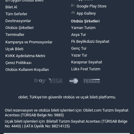
En Uygun Otobüs Bileti
Google Play Store
Bilet Al
App Gallery
Tüm Seferler
Destinasyonlar
Otobüs Şirketleri
Otobüs Şirketleri
Yaman Turizm
Terminaller
Asya Tur
Fk Beylikdüzü Seyahat
Kampanya ve Promosyonlar
Genç Tur
Uçak Bileti
Yazar Tur
KVKK Aydınlatma Metni
Karapınar Seyahat
Çerez Politikası
Lüks Fırat Turizm
Otobüs Kullanım Koşulları
obilet, Türkiye'nin güvenilir otobüs ve uçak bileti platformu.
Otel rezervasyon ve otobüs bileti işlemleri için: Obilet.com Turizm Seyahat
Acentası (TÜRSAB Belge No: 9883)
Uçak bileti işlemleri için: Biletall Turizm Seyahat Acentası (TÜRSAB Belge
No: 4443) | (IATA Üyelik No: 88214125)