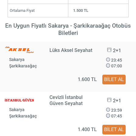
Ortalama Fiyat
1.500 TL
En Uygun Fiyatlı Sakarya - Şarkikaraağaç Otobüs
Biletleri
Lüks Aksel Seyahat
2+1
Sakarya
23:45
Şarkikaraağaç
07:00
1.600 TL
BİLET AL
Cevizli İstanbul
2+1
Güven Seyahat
Sakarya
23:59
Şarkikaraağaç
07:45
1.400 TL
BİLET AL