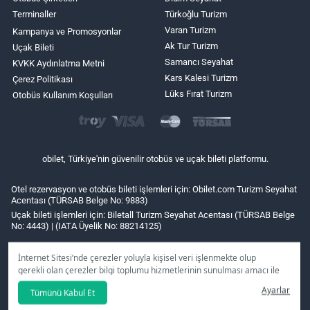
Terminaller
Türkoğlu Turizm
Varan Turizm
Kampanya ve Promosyonlar
Ak Tur Turizm
Uçak Bileti
Samancı Seyahat
KVKK Aydınlatma Metni
Kars Kalesi Turizm
Çerez Politikası
Lüks Fırat Turizm
Otobüs Kullanım Koşulları
obilet, Türkiye'nin güvenilir otobüs ve uçak bileti platformu.
Otel rezervasyon ve otobüs bileti işlemleri için: Obilet.com Turizm Seyahat
Acentası (TÜRSAB Belge No: 9883)
Uçak bileti işlemleri için: Biletall Turizm Seyahat Acentası (TÜRSAB Belge
No: 4443) | (IATA Üyelik No: 88214125)
İnternet Sitesi’nde çerezler yoluyla kişisel veri işlenmekte olup
gerekli olan çerezler bilgi toplumu hizmetlerinin sunulması amacı ile
kullanılmaktadır. Tercihleriniz doğrultusunda size özel
Ayarlar
Tümünü Kabul Et
kişiselleştirilmiş çerezleri ve özel kampanyaları
reddet
seçeneğine
tıklamanız halinde kullanımınıza sunamayacağız.