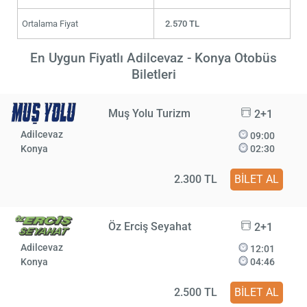
Ortalama Fiyat
2.570 TL
En Uygun Fiyatlı Adilcevaz - Konya Otobüs
Biletleri
Muş Yolu Turizm
2+1
Adilcevaz
09:00
Konya
02:30
2.300 TL
BİLET AL
Öz Erciş Seyahat
2+1
Adilcevaz
12:01
Konya
04:46
2.500 TL
BİLET AL