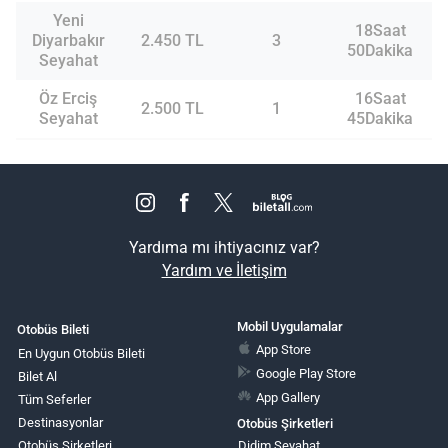
Yeni
18Saat
Diyarbakır
2.450 TL
3
50Dakika
Seyahat
Öz Erciş
16Saat
2.500 TL
1
Seyahat
45Dakika
Yardıma mı ihtiyacınız var?
Yardım ve İletişim
Mobil Uygulamalar
Otobüs Bileti
App Store
En Uygun Otobüs Bileti
Google Play Store
Bilet Al
App Gallery
Tüm Seferler
Destinasyonlar
Otobüs Şirketleri
Otobüs Şirketleri
Didim Seyahat