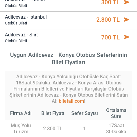
300 TL
Otobüs Bileti
Adilcevaz - İstanbul
2.800 TL
Otobüs Bileti
Adilcevaz - Siirt
700 TL
Otobüs Bileti
Uygun Adilcevaz - Konya Otobüs Seferlerinin
Bilet Fiyatları
Adilcevaz - Konya Yolculuğu Otobüsle Kaç Saat:
18Saat 9Dakika. Adilcevaz - Konya Arası Otobüs
Firmalarının Biletleri ve Fiyatları Karşılaştır Otobüs
Şirketlerinin Adilcevaz - Konya Otobüs Biletlerini Satın
Al:
biletall.com
!
Ortalama
Firma Adı
Bilet Fiyatı
Sefer Sayısı
Süre
Muş Yolu
17Saat
2.300 TL
1
Turizm
30Dakika