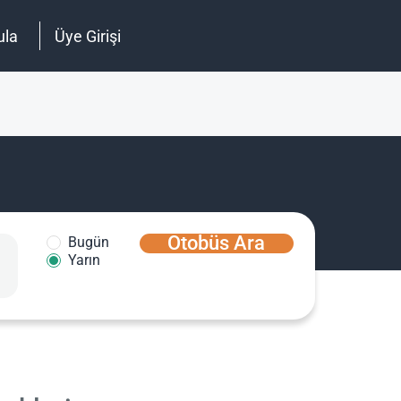
ula
Üye Girişi
Otobüs Ara
Bugün
Yarın