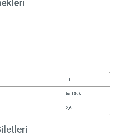
ekleri
11
6s 13dk
2,6
letleri