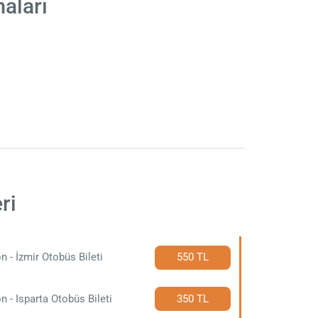
aları
ri
n - İzmir Otobüs Bileti
550 TL
n - Isparta Otobüs Bileti
350 TL