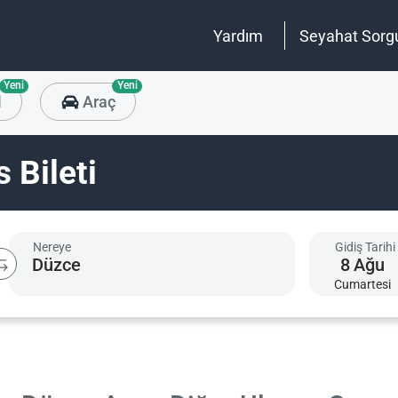
Yardım
Seyahat Sorg
Yeni
Yeni
l
Araç
 Bileti
Nereye
Gidiş Tarihi
8
Ağu
Cumartesi