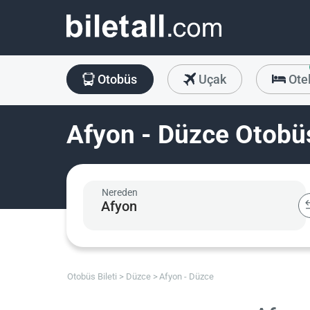
Otobüs
Uçak
Ote
Afyon - Düzce Otobüs
Nereden
Otobüs Bileti
Düzce
Afyon - Düzce