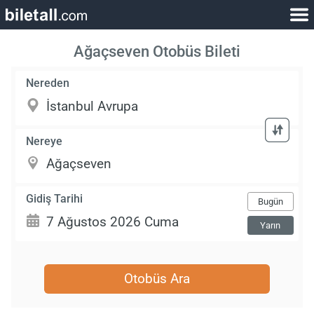
Ağaçseven Otobüs Bileti
Nereden
Nereye
Gidiş Tarihi
Bugün
Yarın
Otobüs Ara