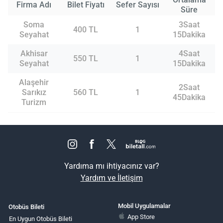
Firma Adı
Bilet Fiyatı
Sefer Sayısı
Süre
Soma
3Saat
400 TL
1
Seyahat
15Dakika
Akhisar
4Saat
550 TL
1
Seyahat
15Dakika
Alaşehir
2Saat
Sarıkız
560 TL
1
45Dakika
Turizm
Yardıma mı ihtiyacınız var?
Yardım ve İletişim
Mobil Uygulamalar
Otobüs Bileti
App Store
En Uygun Otobüs Bileti