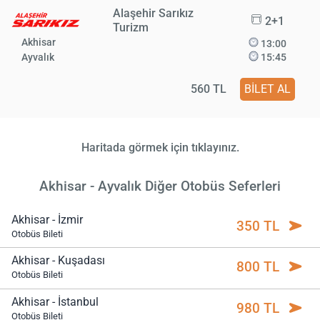
Alaşehir Sarıkız
2+1
Turizm
Akhisar
13:00
Ayvalık
15:45
560 TL
BİLET AL
Haritada görmek için tıklayınız.
Akhisar - Ayvalık Diğer Otobüs Seferleri
Akhisar - İzmir
350 TL
Otobüs Bileti
Akhisar - Kuşadası
800 TL
Otobüs Bileti
Akhisar - İstanbul
980 TL
Otobüs Bileti