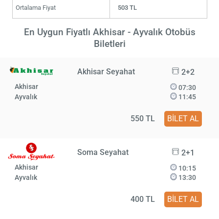
Ortalama Fiyat
503 TL
En Uygun Fiyatlı Akhisar - Ayvalık Otobüs
Biletleri
Akhisar Seyahat
2+2
Akhisar
07:30
Ayvalık
11:45
550 TL
BİLET AL
Soma Seyahat
2+1
Akhisar
10:15
Ayvalık
13:30
400 TL
BİLET AL