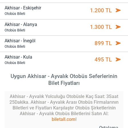
Akhisar - Eskişehir
1.200 TL
Otobüs Bileti
Akhisar - Alanya
1.300 TL
Otobüs Bileti
Akhisar - İnegöl
899 TL
Otobüs Bileti
Akhisar - Kula
495 TL
Otobüs Bileti
Uygun Akhisar - Ayvalık Otobüs Seferlerinin
Bilet Fiyatları
Akhisar - Ayvalık Yolculuğu Otobüsle Kaç Saat: 3Saat
25Dakika. Akhisar - Ayvalık Arası Otobüs Firmalarının
Biletleri ve Fiyatları Karşılaştır Otobüs Şirketlerinin
Akhisar - Ayvalık Otobüs Biletlerini Satın Al:
biletall.com
!
Ortalama