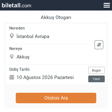
Akkuş Otogarı
Nereden
Nereye
Gidiş Tarihi
Bugün
Yarın
Otobüs Ara