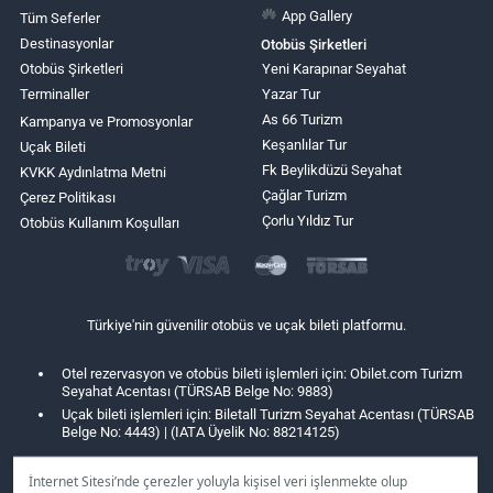
App Gallery
Tüm Seferler
Destinasyonlar
Otobüs Şirketleri
Otobüs Şirketleri
Yeni Karapınar Seyahat
Terminaller
Yazar Tur
As 66 Turizm
Kampanya ve Promosyonlar
Keşanlılar Tur
Uçak Bileti
Fk Beylikdüzü Seyahat
KVKK Aydınlatma Metni
Çağlar Turizm
Çerez Politikası
Çorlu Yıldız Tur
Otobüs Kullanım Koşulları
Türkiye'nin güvenilir otobüs ve uçak bileti platformu.
Otel rezervasyon ve otobüs bileti işlemleri için: Obilet.com Turizm
Seyahat Acentası (TÜRSAB Belge No: 9883)
Uçak bileti işlemleri için: Biletall Turizm Seyahat Acentası (TÜRSAB
Belge No: 4443) | (IATA Üyelik No: 88214125)
İnternet Sitesi’nde çerezler yoluyla kişisel veri işlenmekte olup