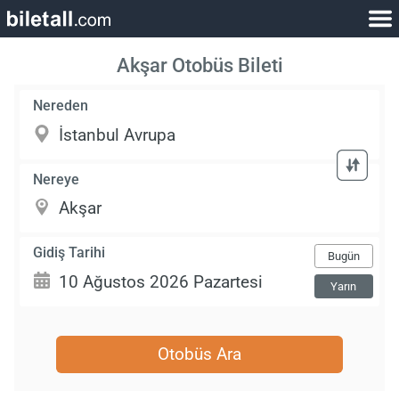
Akşar Otobüs Bileti
Nereden
Nereye
Gidiş Tarihi
Bugün
Yarın
Otobüs Ara