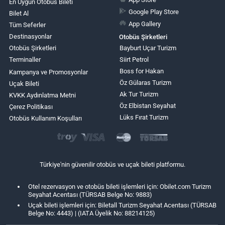
En Uygun Otobüs Bileti
Google Play Store
Bilet Al
App Gallery
Tüm Seferler
Destinasyonlar
Otobüs Şirketleri
Otobüs Şirketleri
Bayburt Uçar Turizm
Terminaller
Siirt Petrol
Boss for Hakan
Kampanya ve Promosyonlar
Öz Gülaras Turizm
Uçak Bileti
Ak Tur Turizm
KVKK Aydınlatma Metni
Öz Elbistan Seyahat
Çerez Politikası
Lüks Fırat Turizm
Otobüs Kullanım Koşulları
Türkiye'nin güvenilir otobüs ve uçak bileti platformu.
Otel rezervasyon ve otobüs bileti işlemleri için: Obilet.com Turizm
Seyahat Acentası (TÜRSAB Belge No: 9883)
Uçak bileti işlemleri için: Biletall Turizm Seyahat Acentası (TÜRSAB
Belge No: 4443) | (IATA Üyelik No: 88214125)