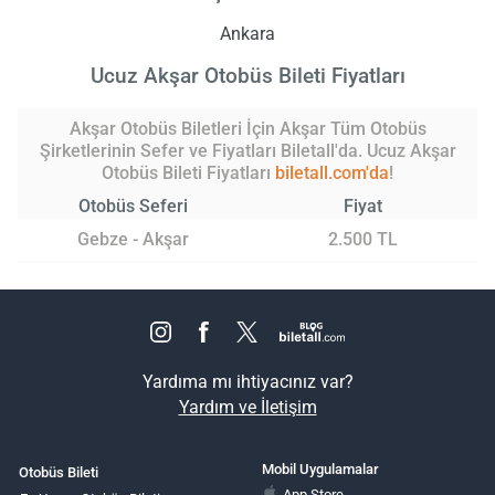
Ankara
Ucuz Akşar Otobüs Bileti Fiyatları
Akşar Otobüs Biletleri İçin Akşar Tüm Otobüs
Şirketlerinin Sefer ve Fiyatları Biletall'da. Ucuz Akşar
Otobüs Bileti Fiyatları
biletall.com'da
!
Otobüs Seferi
Fiyat
Gebze - Akşar
2.500 TL
Yardıma mı ihtiyacınız var?
Yardım ve İletişim
Mobil Uygulamalar
Otobüs Bileti
App Store