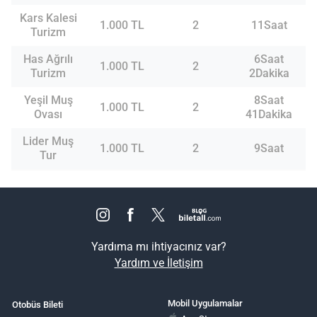
Kars Kalesi
1.000 TL
2
11Saat
Turizm
Has Ağrılı
6Saat
1.000 TL
2
Turizm
2Dakika
Yeşil Muş
8Saat
1.000 TL
2
Ovası
41Dakika
Lider Muş
1.000 TL
2
9Saat
Tur
Yardıma mı ihtiyacınız var?
Yardım ve İletişim
Mobil Uygulamalar
Otobüs Bileti