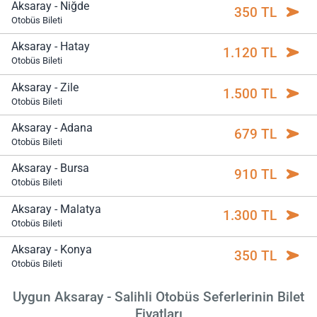
Aksaray - Niğde
350 TL
Otobüs Bileti
Aksaray - Hatay
1.120 TL
Otobüs Bileti
Aksaray - Zile
1.500 TL
Otobüs Bileti
Aksaray - Adana
679 TL
Otobüs Bileti
Aksaray - Bursa
910 TL
Otobüs Bileti
Aksaray - Malatya
1.300 TL
Otobüs Bileti
Aksaray - Konya
350 TL
Otobüs Bileti
Uygun Aksaray - Salihli Otobüs Seferlerinin Bilet
Fiyatları