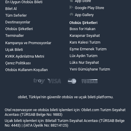
App Store
En Uygun Otobüs Bileti
Google Play Store
Bilet Al
App Gallery
Tüm Seferler
Destinasyonlar
Otobüs Şirketleri
Otobüs Şirketleri
Boss for Hakan
Terminaller
Karapınar Seyahat
Kars Kalesi Turizm
Kampanya ve Promosyonlar
Eşme Ermenek Turizm
Uçak Bileti
Lüx Aydın Turizm
KVKK Aydınlatma Metni
Lüks Nur Seyahat
Çerez Politikası
Yeni Gümüşhane Turizm
Otobüs Kullanım Koşulları
obilet, Türkiye'nin güvenilir otobüs ve uçak bileti platformu.
Otel rezervasyon ve otobüs bileti işlemleri için: Obilet.com Turizm Seyahat
Acentası (TÜRSAB Belge No: 9883)
Uçak bileti işlemleri için: Biletall Turizm Seyahat Acentası (TÜRSAB Belge
No: 4443) | (IATA Üyelik No: 88214125)