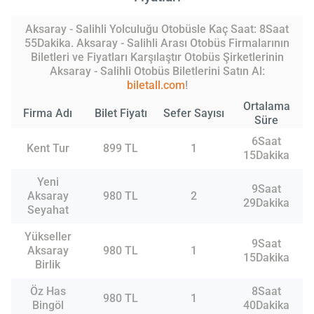
Aksaray - Salihli Yolculuğu Otobüsle Kaç Saat: 8Saat
55Dakika. Aksaray - Salihli Arası Otobüs Firmalarının
Biletleri ve Fiyatları Karşılaştır Otobüs Şirketlerinin
Aksaray - Salihli Otobüs Biletlerini Satın Al:
biletall.com
!
Ortalama
Firma Adı
Bilet Fiyatı
Sefer Sayısı
Süre
6Saat
Kent Tur
899 TL
1
15Dakika
Yeni
9Saat
Aksaray
980 TL
2
29Dakika
Seyahat
Yükseller
9Saat
Aksaray
980 TL
1
15Dakika
Birlik
Öz Has
8Saat
980 TL
1
Bingöl
40Dakika