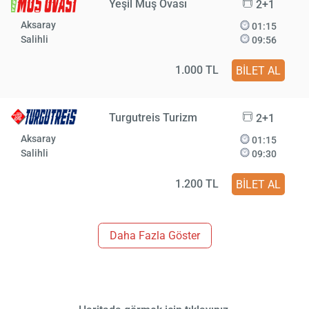
Yeşil Muş Ovası
2+1
Aksaray
01:15
Salihli
09:56
1.000 TL
BİLET AL
Turgutreis Turizm
2+1
Aksaray
01:15
Salihli
09:30
1.200 TL
BİLET AL
Daha Fazla Göster