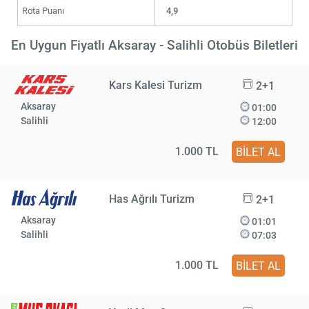
Rota Puanı
4,9
En Uygun Fiyatlı Aksaray - Salihli Otobüs Biletleri
Kars Kalesi Turizm
2+1
Aksaray
01:00
Salihli
12:00
1.000 TL
BİLET AL
Has Ağrılı Turizm
2+1
Aksaray
01:01
Salihli
07:03
1.000 TL
BİLET AL