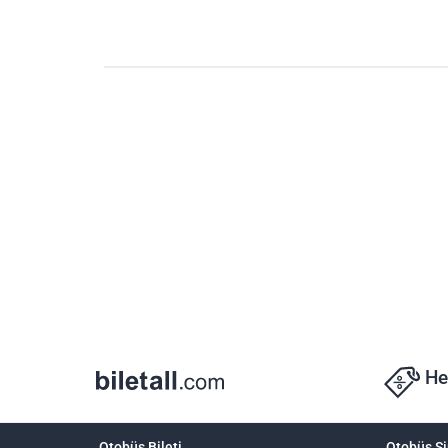
He
Otobüs Bileti
Otobüs Şi