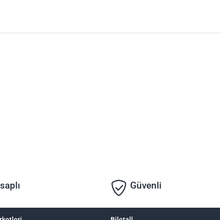
saplı
Güvenli
rketleri
Biletall