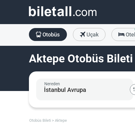
Otobüs
Uçak
Ote
Aktepe Otobüs Bileti
Nereden
Otobüs Bileti
Aktepe