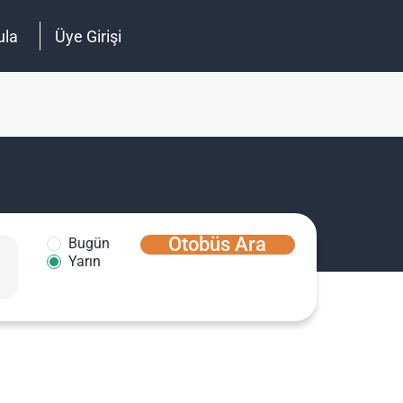
ula
Üye Girişi
Otobüs Ara
Bugün
Yarın