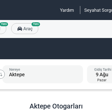
Yardım
Seyahat Sorg
Yeni
Yeni
l
Araç
Nereye
Gidiş Tarihi
9
Ağu
Pazar
Aktepe Otogarları