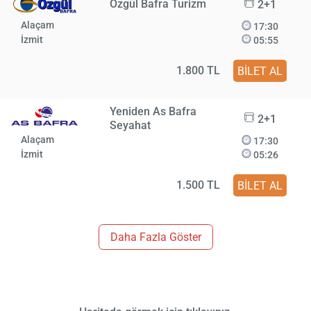
Özgül Bafra Turizm
2+1
Alaçam
17:30
İzmit
05:55
1.800 TL
BİLET AL
Yeniden As Bafra
2+1
Seyahat
Alaçam
17:30
İzmit
05:26
1.500 TL
BİLET AL
Daha Fazla Göster