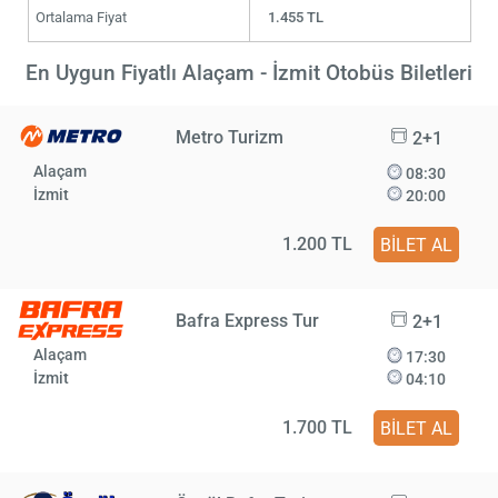
Ortalama Fiyat
1.455 TL
En Uygun Fiyatlı Alaçam - İzmit Otobüs Biletleri
Metro Turizm
2+1
Alaçam
08:30
İzmit
20:00
1.200 TL
BİLET AL
Bafra Express Tur
2+1
Alaçam
17:30
İzmit
04:10
1.700 TL
BİLET AL