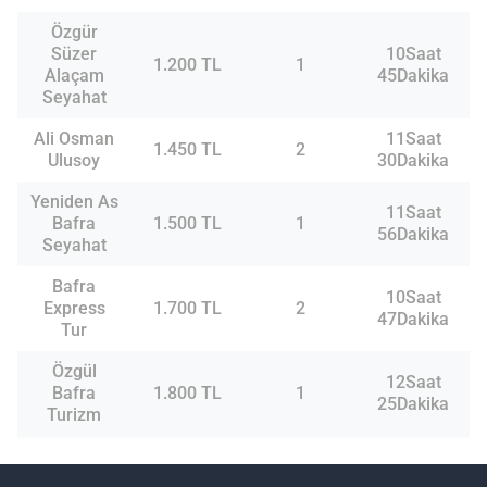
Özgür
Süzer
10Saat
1.200 TL
1
Alaçam
45Dakika
Seyahat
Ali Osman
11Saat
1.450 TL
2
Ulusoy
30Dakika
Yeniden As
11Saat
Bafra
1.500 TL
1
56Dakika
Seyahat
Bafra
10Saat
Express
1.700 TL
2
47Dakika
Tur
Özgül
12Saat
Bafra
1.800 TL
1
25Dakika
Turizm