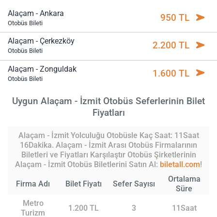
Alaçam - Ankara
950 TL
Otobüs Bileti
Alaçam - Çerkezköy
2.200 TL
Otobüs Bileti
Alaçam - Zonguldak
1.600 TL
Otobüs Bileti
Uygun Alaçam - İzmit Otobüs Seferlerinin Bilet
Fiyatları
Alaçam - İzmit Yolculuğu Otobüsle Kaç Saat: 11Saat
16Dakika. Alaçam - İzmit Arası Otobüs Firmalarının
Biletleri ve Fiyatları Karşılaştır Otobüs Şirketlerinin
Alaçam - İzmit Otobüs Biletlerini Satın Al:
biletall.com
!
Ortalama
Firma Adı
Bilet Fiyatı
Sefer Sayısı
Süre
Metro
1.200 TL
3
11Saat
Turizm