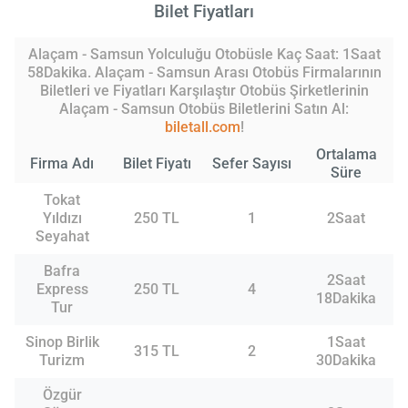
Bilet Fiyatları
Alaçam - Samsun Yolculuğu Otobüsle Kaç Saat: 1Saat
58Dakika. Alaçam - Samsun Arası Otobüs Firmalarının
Biletleri ve Fiyatları Karşılaştır Otobüs Şirketlerinin
Alaçam - Samsun Otobüs Biletlerini Satın Al:
biletall.com
!
Ortalama
Firma Adı
Bilet Fiyatı
Sefer Sayısı
Süre
Tokat
Yıldızı
250 TL
1
2Saat
Seyahat
Bafra
2Saat
Express
250 TL
4
18Dakika
Tur
Sinop Birlik
1Saat
315 TL
2
Turizm
30Dakika
Özgür