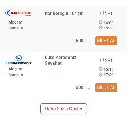
Kanberoğlu Turizm
2+1
Alaçam
14:00
Samsun
15:30
500 TL
BİLET AL
Lüks Karadeniz
2+1
Seyahat
Alaçam
15:15
Samsun
17:30
500 TL
BİLET AL
Daha Fazla Göster