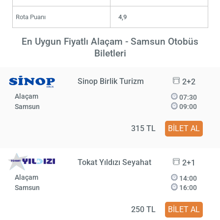
Rota Puanı
4,9
En Uygun Fiyatlı Alaçam - Samsun Otobüs
Biletleri
Sinop Birlik Turizm
2+2
Alaçam
07:30
Samsun
09:00
315 TL
BİLET AL
Tokat Yıldızı Seyahat
2+1
Alaçam
14:00
Samsun
16:00
250 TL
BİLET AL