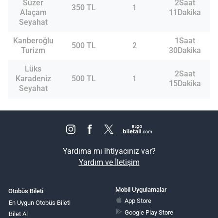
Süzer
2Saat
350 TL
1
Alaçam
11Dakika
Seyahat
Kanberoğlu
1Saat
500 TL
2
Turizm
30Dakika
Lüks
2Saat
Karadeniz
500 TL
1
15Dakika
Seyahat
Yardıma mı ihtiyacınız var?
Yardım ve İletişim
Mobil Uygulamalar
Otobüs Bileti
App Store
En Uygun Otobüs Bileti
Google Play Store
Bilet Al