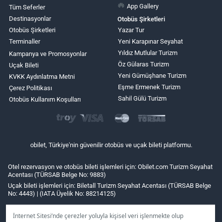
App Gallery
Tüm Seferler
Destinasyonlar
Otobüs Şirketleri
Otobüs Şirketleri
Yazar Tur
Terminaller
Yeni Karapınar Seyahat
Yıldız Mutlular Turizm
Kampanya ve Promosyonlar
Öz Gülaras Turizm
Uçak Bileti
Yeni Gümüşhane Turizm
KVKK Aydınlatma Metni
Eşme Ermenek Turizm
Çerez Politikası
Sahil Gülü Turizm
Otobüs Kullanım Koşulları
obilet, Türkiye'nin güvenilir otobüs ve uçak bileti platformu.
Otel rezervasyon ve otobüs bileti işlemleri için: Obilet.com Turizm Seyahat
Acentası (TÜRSAB Belge No: 9883)
Uçak bileti işlemleri için: Biletall Turizm Seyahat Acentası (TÜRSAB Belge
No: 4443) | (IATA Üyelik No: 88214125)
İnternet Sitesi’nde çerezler yoluyla kişisel veri işlenmekte olup