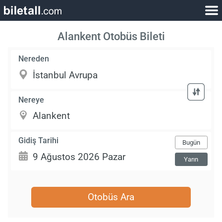
Alankent Otobüs Bileti
Nereden
Nereye
Gidiş Tarihi
Bugün
Yarın
Otobüs Ara