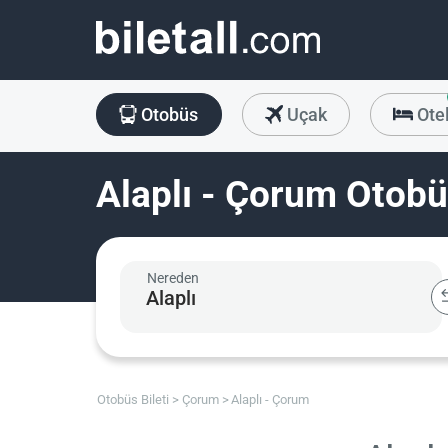
Otobüs
Uçak
Ote
Alaplı - Çorum Otobüs
Nereden
Otobüs Bileti
Çorum
Alaplı - Çorum