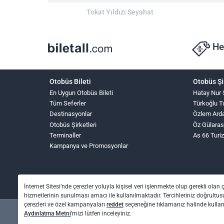
Tokat Yıldızı Seyahat
He
Otobüs Bileti
Otobüs Şi
En Uygun Otobüs Bileti
Hatay Nur 
Tüm Seferler
Türkoğlu T
Destinasyonlar
Özlem Ard
Otobüs Şirketleri
Öz Gülaras
Terminaller
As 66 Turi
Kampanya ve Promosyonlar
İnternet Sitesi’nde çerezler yoluyla kişisel veri işlenmekte olup gerekli olan 
hizmetlerinin sunulması amacı ile kullanılmaktadır. Tercihleriniz doğrultusu
çerezleri ve özel kampanyaları
reddet
seçeneğine tıklamanız halinde kull
Aydınlatma Metni
’mizi lütfen inceleyiniz.