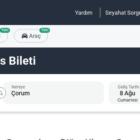
Yardım
Seyahat Sorg
Yeni
Yeni
l
Araç
 Bileti
Nereye
Gidiş Tarihi
8
Ağu
Cumartesi