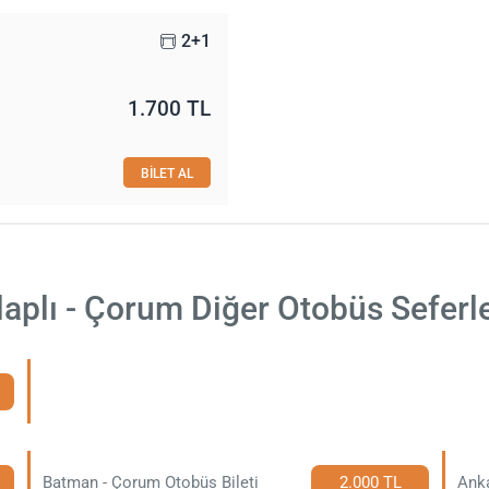
2+1
1.700 TL
BİLET AL
laplı - Çorum Diğer Otobüs Seferle
Batman - Çorum Otobüs Bileti
2.000 TL
Anka