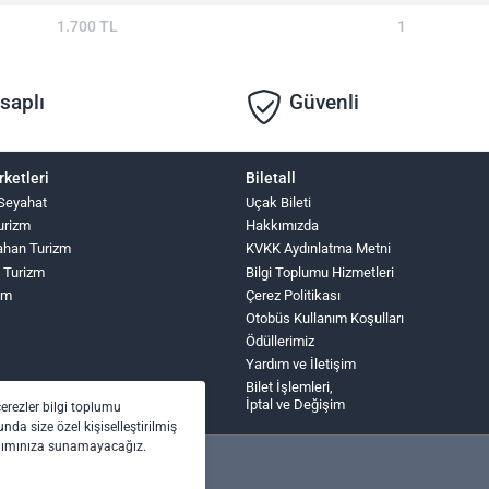
1.700 TL
1
saplı
Güvenli
rketleri
Biletall
Seyahat
Uçak Bileti
urizm
Hakkımızda
ahan Turizm
KVKK Aydınlatma Metni
 Turizm
Bilgi Toplumu Hizmetleri
zm
Çerez Politikası
Otobüs Kullanım Koşulları
Ödüllerimiz
Yardım ve İletişim
Bilet İşlemleri,
İptal ve Değişim
çerezler bilgi toplumu
nda size özel kişiselleştirilmiş
anımınıza sunamayacağız.