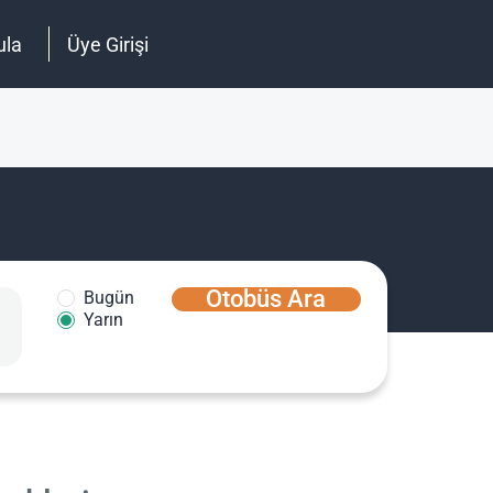
ula
Üye Girişi
Otobüs Ara
Bugün
Yarın