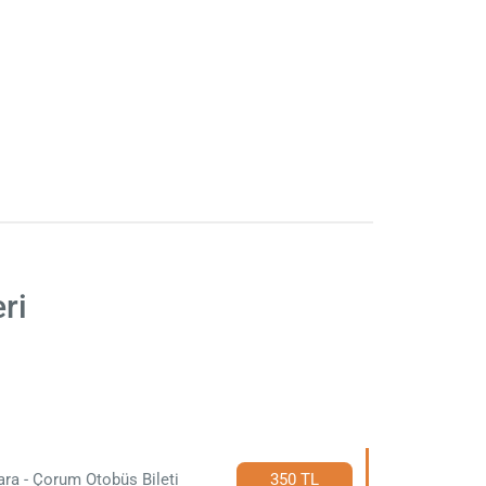
ri
ra - Çorum Otobüs Bileti
350 TL