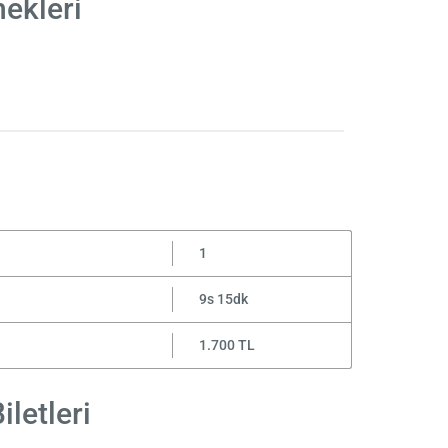
nekleri
1
9s 15dk
1.700 TL
letleri