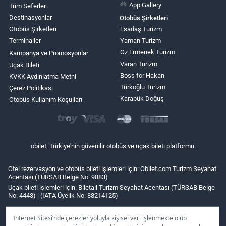
App Gallery
Tüm Seferler
Destinasyonlar
Otobüs Şirketleri
Otobüs Şirketleri
Esadaş Turizm
Terminaller
Yaman Turizm
Öz Ermenek Turizm
Kampanya ve Promosyonlar
Varan Turizm
Uçak Bileti
Boss for Hakan
KVKK Aydınlatma Metni
Türkoğlu Turizm
Çerez Politikası
Karabük Doğuş
Otobüs Kullanım Koşulları
obilet, Türkiye'nin güvenilir otobüs ve uçak bileti platformu.
Otel rezervasyon ve otobüs bileti işlemleri için: Obilet.com Turizm Seyahat
Acentası (TÜRSAB Belge No: 9883)
Uçak bileti işlemleri için: Biletall Turizm Seyahat Acentası (TÜRSAB Belge
No: 4443) | (IATA Üyelik No: 88214125)
İnternet Sitesi’nde çerezler yoluyla kişisel veri işlenmekte olup