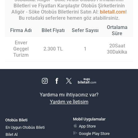
Biletleri ve Fiyatları Karşılaştır Otobüs Şirketlerinin
Aligör - Söke Otobüs Biletlerini Satın Al:
biletall.com
!
Bu rotadaki seferlere hemen göz atabilirsiniz.
Ortalama
Firma Adı
Bilet Fiyatı
Sefer Sayısı
Süre
Enver
20Saat
Geçgel
2.300 TL
1
30Dakika
Turizm
Yardıma mı ihtiyacınız var?
Yardım ve İletişim
Mobil Uygulamalar
Otobüs Bileti
App Store
En Uygun Otobüs Bileti
Google Play Store
Bilet Al