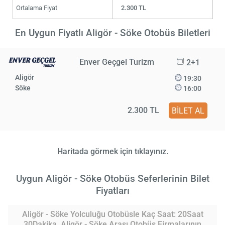
Ortalama Fiyat
2.300 TL
En Uygun Fiyatlı Aligör - Söke Otobüs Biletleri
Enver Geçgel Turizm
2+1
Aligör
19:30
Söke
16:00
2.300 TL
BİLET AL
Haritada görmek için tıklayınız.
Uygun Aligör - Söke Otobüs Seferlerinin Bilet
Fiyatları
Aligör - Söke Yolculuğu Otobüsle Kaç Saat: 20Saat
30Dakika. Aligör - Söke Arası Otobüs Firmalarının