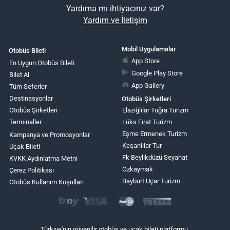
Yardıma mı ihtiyacınız var?
Yardım ve İletişim
Mobil Uygulamalar
Otobüs Bileti
App Store
En Uygun Otobüs Bileti
Google Play Store
Bilet Al
App Gallery
Tüm Seferler
Destinasyonlar
Otobüs Şirketleri
Otobüs Şirketleri
Elazığlılar Tuğra Turizm
Terminaller
Lüks Fırat Turizm
Eşme Ermenek Turizm
Kampanya ve Promosyonlar
Keşanlılar Tur
Uçak Bileti
Fk Beylikdüzü Seyahat
KVKK Aydınlatma Metni
Özkaymak
Çerez Politikası
Bayburt Uçar Turizm
Otobüs Kullanım Koşulları
Türkiye'nin güvenilir otobüs ve uçak bileti platformu.