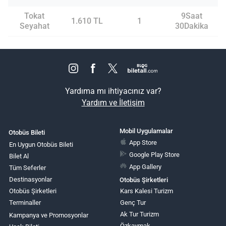
Tokat
9Saat
1.610 TL
1
Seyahat
30Dakika
Yardıma mı ihtiyacınız var?
Yardım ve İletişim
Mobil Uygulamalar
Otobüs Bileti
App Store
En Uygun Otobüs Bileti
Google Play Store
Bilet Al
App Gallery
Tüm Seferler
Destinasyonlar
Otobüs Şirketleri
Otobüs Şirketleri
Kars Kalesi Turizm
Terminaller
Genç Tur
Ak Tur Turizm
Kampanya ve Promosyonlar
Özkaymak