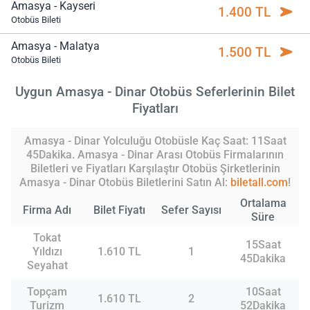
Amasya - Kayseri
1.400 TL
Otobüs Bileti
Amasya - Malatya
1.500 TL
Otobüs Bileti
Uygun Amasya - Dinar Otobüs Seferlerinin Bilet
Fiyatları
Amasya - Dinar Yolculuğu Otobüsle Kaç Saat: 11Saat
45Dakika. Amasya - Dinar Arası Otobüs Firmalarının
Biletleri ve Fiyatları Karşılaştır Otobüs Şirketlerinin
Amasya - Dinar Otobüs Biletlerini Satın Al:
biletall.com
!
Ortalama
Firma Adı
Bilet Fiyatı
Sefer Sayısı
Süre
Tokat
15Saat
Yıldızı
1.610 TL
1
45Dakika
Seyahat
Topçam
10Saat
1.610 TL
2
Turizm
52Dakika