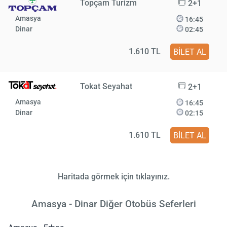
Topçam Turizm
2+1
Amasya
16:45
Dinar
02:45
1.610 TL
BİLET AL
Tokat Seyahat
2+1
Amasya
16:45
Dinar
02:15
1.610 TL
BİLET AL
Haritada görmek için tıklayınız.
Amasya - Dinar Diğer Otobüs Seferleri